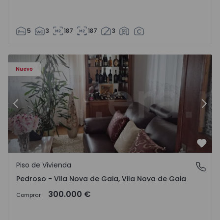
5
3
187
187
3
ezelo - 1575635 - 12
Piso de Vivienda T6 Vila Nova de Gaia, Pedroso e Seixezelo
Pi
Nuevo
Anterior
Sigu
Favo
Piso de Vivienda
Pedroso - Vila Nova de Gaia, Vila Nova de Gaia
Pedroso - Vila Nova de Gaia, Vila Nova de Gaia
300.000 €
Comprar