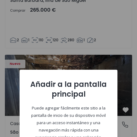
Santa Bárbara, Ilha de São Miguel
265.000 €
Comprar
2
1
110
120
280
1
2
Casa Vila Real, São Tomé do Castelo e Justes - 1575189 - 1
Nuevo
Añadir a la pantalla
principal
Puede agregar fácilmente este sitio a la
Favo
pantalla de inicio de su dispositivo móvil
para un acceso instantáneo y una
Casa de Campo
São Tomé do Castelo e Justes, Vila Real
navegación más rápida con una
São Tomé do Castelo e Justes, Vila Real