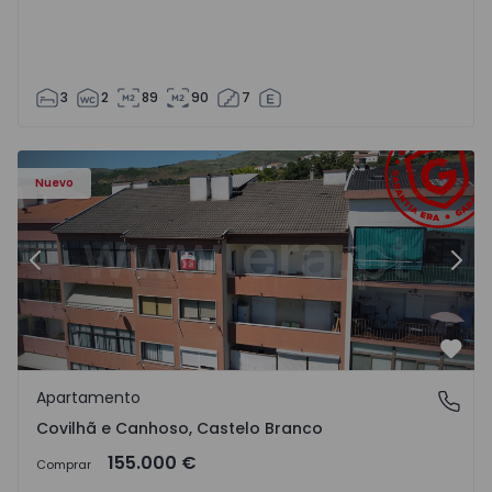
3
2
89
90
7
 - 18
Apartamento T2 Covilhã, Covilhã e Canhoso - 1497806 - 1
Ap
Nuevo
Anterior
Sigu
Favo
Apartamento
Covilhã e Canhoso, Castelo Branco
Covilhã e Canhoso, Castelo Branco
155.000 €
Comprar