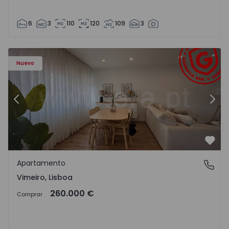
6
3
110
120
109
3
Apartamento T1 Lourinhã, Vimeiro - 1575406 - 1
Ap
Nuevo
Anterior
Sigu
Favo
Apartamento
Vimeiro, Lisboa
Vimeiro, Lisboa
260.000 €
Comprar