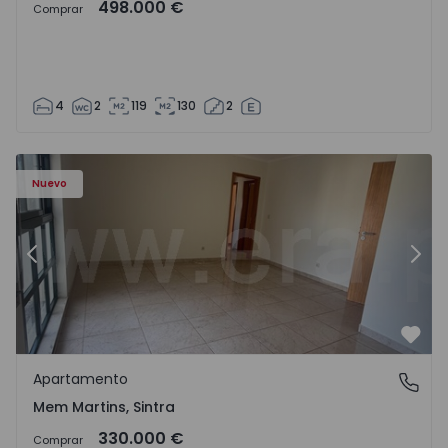
498.000 €
Comprar
4
2
119
130
2
8416 - 15
Apartamento T3 Sintra, Algueirão-Mem Martins - 1528416
Ap
Nuevo
Anterior
Sigu
Favo
Apartamento
Mem Martins, Sintra
Mem Martins, Sintra
330.000 €
Comprar