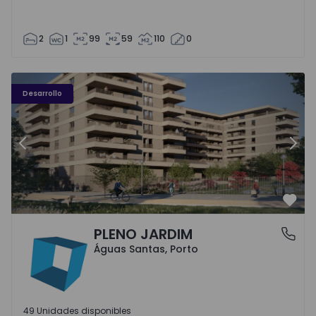
2
1
99
59
110
0
PLENO JARDIM - 3
P
Desarrollo
Anterior
Sigu
Favo
PLENO JARDIM
Águas Santas, Porto
Águas Santas, Porto
49 Unidades disponibles