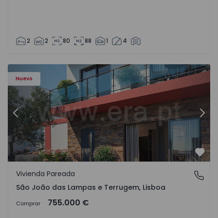
2
2
80
88
1
4
Nuevo
Anterior
Sigu
Favo
Vivienda Pareada
São João das Lampas e Terrugem, Lisboa
São João das Lampas e Terrugem, Lisboa
755.000 €
Comprar