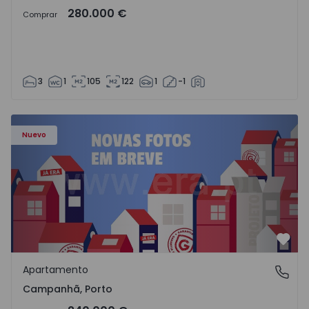
280.000 €
Comprar
3
1
105
122
1
-1
Apartamento T3 Porto, Campanhã - 1575504 - 1
Nuevo
Favo
Apartamento
Campanhã, Porto
Campanhã, Porto