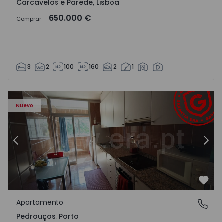
Carcavelos e Parede, Lisboa
650.000 €
Comprar
3
2
100
160
2
1
Apartamento T3 Maia, Pedrouços - 1575536 - 9
Ap
Nuevo
Anterior
Sigu
Favo
Apartamento
Pedrouços, Porto
Pedrouços, Porto