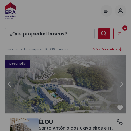
Inici
Menú
4
Filtros
Resultado de pesquisa
:
16089
imóveis
Más Recientes
Élou - 10
Él
Desarrollo
Anterior
Sigu
Favo
ÉLOU
Santo António dos Cavaleiros e Frielas, Lisboa
Santo António dos Cavaleiros e Frielas, Lisboa