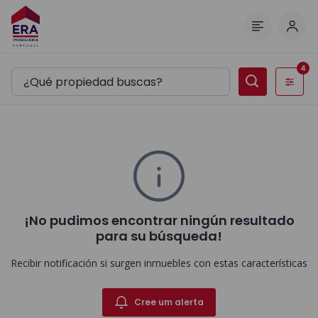
Inici
Menú
4
Filtros
¡No pudimos encontrar ningún resultado
para su búsqueda!
Recibir notificación si surgen inmuebles con estas características
Cree um alerta