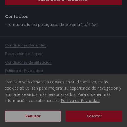
Contactos
*Llamada a la red portuguesa de telefonía fija/móvil.
Condiciones Generales
Resolución de litigios
Condiciones de utilización
Política de Privacidad
Libro de Reclamaciones
Este sitio web almacena cookies en su dispositivo. Estas
cookies se utilizan para mejorar su experiencia de navegación y
Canal Denuncias
brindarle servicios más personalizados. Para obtener más
© 2026 ERA Portugal
información, consulte nuestra
Política de Privacidad
Rehusar
Aceptar