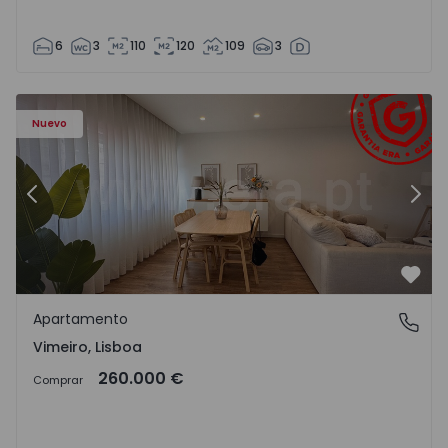
6
3
110
120
109
3
Apartamento T1 Lourinhã, Vimeiro - 1575406 - 1
Ap
Nuevo
Anterior
Sigu
Favo
Apartamento
Vimeiro, Lisboa
Vimeiro, Lisboa
260.000 €
Comprar