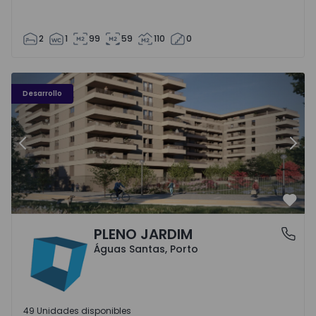
2
1
99
59
110
0
PLENO JARDIM - 3
P
Desarrollo
Anterior
Sigu
Favo
PLENO JARDIM
Águas Santas, Porto
Águas Santas, Porto
49 Unidades disponibles