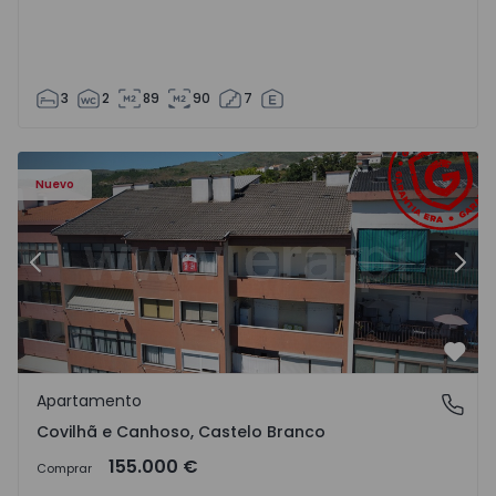
3
2
89
90
7
 - 18
Apartamento T2 Covilhã, Covilhã e Canhoso - 1497806 - 1
Ap
Nuevo
Anterior
Sigu
Favo
Apartamento
Covilhã e Canhoso, Castelo Branco
Covilhã e Canhoso, Castelo Branco
155.000 €
Comprar