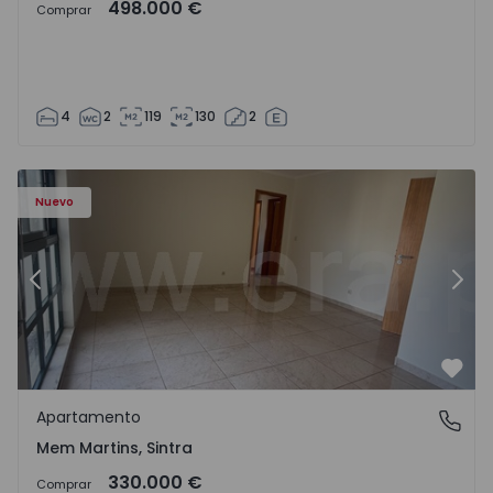
498.000 €
Comprar
4
2
119
130
2
8416 - 15
Apartamento T3 Sintra, Algueirão-Mem Martins - 1528416
Ap
Nuevo
Anterior
Sigu
Favo
Apartamento
Mem Martins, Sintra
Mem Martins, Sintra
330.000 €
Comprar