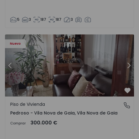
5
3
187
187
3
ezelo - 1575635 - 12
Piso de Vivienda T6 Vila Nova de Gaia, Pedroso e Seixezelo
Pi
Nuevo
Anterior
Sigu
Favo
Piso de Vivienda
Pedroso - Vila Nova de Gaia, Vila Nova de Gaia
Pedroso - Vila Nova de Gaia, Vila Nova de Gaia
300.000 €
Comprar