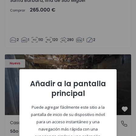
Santa Bárbara, Ilha de São Miguel
265.000 €
Comprar
2
1
110
120
280
1
2
Casa Vila Real, São Tomé do Castelo e Justes - 1575189 - 1
Nuevo
Añadir a la pantalla
principal
Puede agregar fácilmente este sitio a la
Favo
pantalla de inicio de su dispositivo móvil
para un acceso instantáneo y una
Casa de Campo
São Tomé do Castelo e Justes, Vila Real
navegación más rápida con una
São Tomé do Castelo e Justes, Vila Real