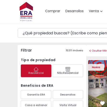
Mapa
Comprar
Desarrollos
Venta
Filtrar
15311
imóveis
Ocultar filt
Tipo de propiedad
Vivienda Pareada T3 
Vivienda P
Nuevo
Residencial
Não Residencial
Beneficios de ERA
Garantía ERA
Desarrollos
Casa a estrenar
Visita Virtual
Fa