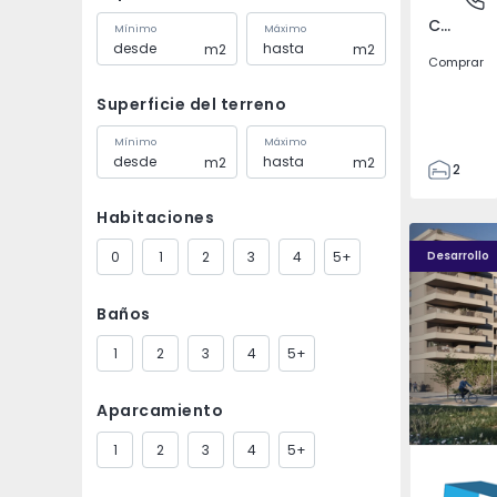
Covilhã e Canhoso, Castelo Branco
Mínimo
Máximo
m2
m2
Comprar
Superficie del terreno
Mínimo
Máximo
m2
m2
2
1
Habitaciones
85
PLENO JARDIM - 4
PLENO JAR
85
0
1
2
3
4
5+
Desarrollo
0
4
Baños
1
2
3
4
5+
Aparcamiento
1
2
3
4
5+
Águas S