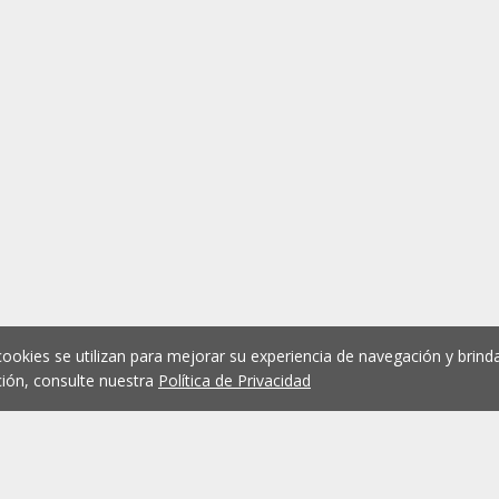
cookies se utilizan para mejorar su experiencia de navegación y brinda
ión, consulte nuestra
Política de Privacidad
1
2
3
4
5
...
1076
Anterior
Siguient