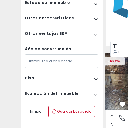
Estado del inmueble
Otras características
Otras ventajas ERA
T1
Año de construcción
1
Casa Vila 
Nuevo
Piso
Evaluación del inmueble
Fa
Limpiar
Guardar búsqueda
Casa de Campo
São Tomé
São Tomé do Castelo e Justes, Vila Real