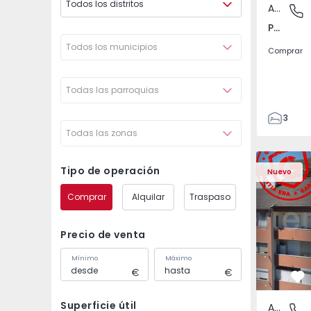
Todos los distritos
Apartamento
Póvoa de
Póvoa de Varzim, Beiriz e Argivai, Porto
Todos los municipios
Comprar
Todas las parroquias
3
Todas las zonas
3
138
Apartamento T2 Covil
Apartament
153
Tipo de operación
Nuevo
2
Comprar
Alquilar
Traspaso
Precio de venta
Mínimo
Máximo
Fa
Superficie útil
Apartamento
Covilhã