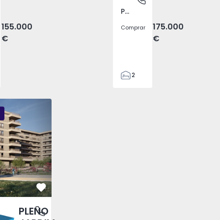
Pego, Abrantes
155.000
175.000
Comprar
€
€
2
1
99
DIM - 3
PLENO JARDIM - 2
PLENO JARDIM - 17
59
110
0
Favorito
PLENO
antas, Porto