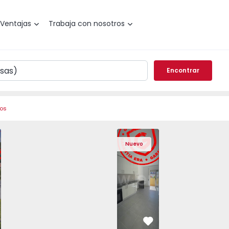
Ventajas
Trabaja con nosotros
Encontrar
ros
Angra do Heroísmo, São Mateus da Calheta - 1575310 - 40
areada T3 Angra do Heroísmo, São Mateus da Calheta - 157
Vivienda Pareada T3 Angra do Heroísmo, São Mateus da Cal
Vivienda Pareada T3 Angra do Heroísmo, São Mat
Apartamento T2 Seixal, Amora - 1575805
Vivienda Pareada T3 Angra do Heroísm
Apartamento T2 Seixal, Amora
Vivienda Pareada T3 Angra
Apartamento T2 Se
Vivienda Paread
Apartam
Vivie
Nuevo
vorito
Favorito