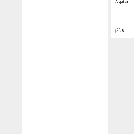
Alquilar
5
3
187
187
3