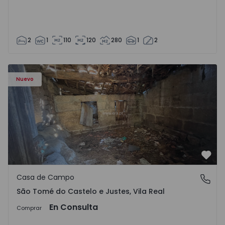
2
1
110
120
280
1
2
Casa Vila Real, São Tomé do Castelo e Justes - 1575189 - 1
Nuevo
Favo
Casa de Campo
São Tomé do Castelo e Justes, Vila Real
São Tomé do Castelo e Justes, Vila Real
En Consulta
Comprar