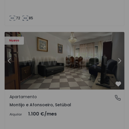
72
85
603 - 1
Apartamento T2 Montijo, Montijo e Afonsoeiro - 1575603 
Ap
Nuevo
Anterior
Sigu
Favo
Apartamento
Montijo e Afonsoeiro, Setúbal
Montijo e Afonsoeiro, Setúbal
1.100 €
/mes
Alquilar