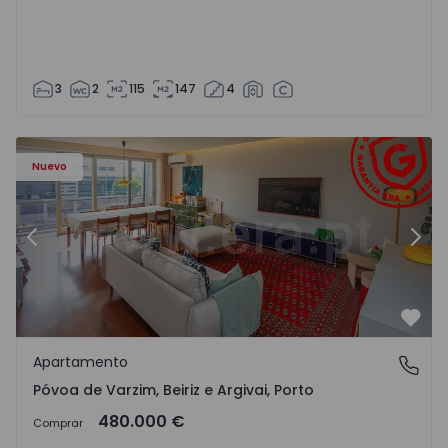
3
2
115
147
4
riz e Argivai - 1574602 - 20
Apartamento T3 Póvoa de Varzim, Póvoa de Varzim, Beiriz 
Ap
Nuevo
Anterior
Sigu
Favo
Apartamento
Póvoa de Varzim, Beiriz e Argivai, Porto
Póvoa de Varzim, Beiriz e Argivai, Porto
480.000 €
Comprar