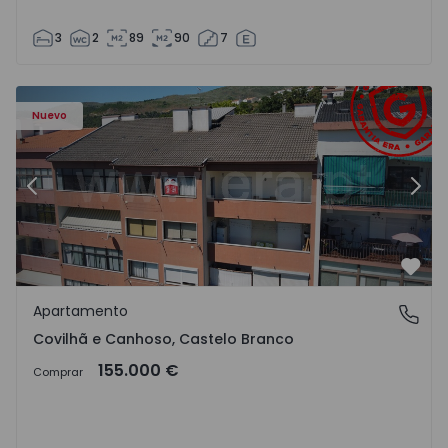
3
2
89
90
7
 - 18
Apartamento T2 Covilhã, Covilhã e Canhoso - 1497806 - 1
Ap
Nuevo
Anterior
Sigu
Favo
Apartamento
Covilhã e Canhoso, Castelo Branco
Covilhã e Canhoso, Castelo Branco
155.000 €
Comprar