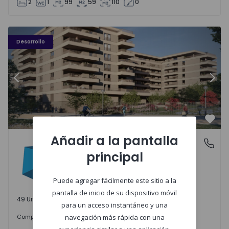
2
1
99
59
110
0
PLENO JARDIM - 3
P
Desarrollo
Anterior
Sigu
Favo
Añadir a la pantalla
PLENO JARDIM
Águas Santas, Porto
principal
Águas Santas, Porto
Puede agregar fácilmente este sitio a la
pantalla de inicio de su dispositivo móvil
49 Unidades disponibles
para un acceso instantáneo y una
242.000 €
Comprar
desde
navegación más rápida con una