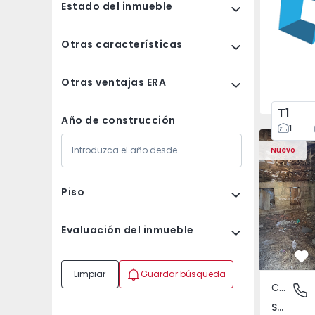
Estado del inmueble
Otras características
Otras ventajas ERA
T1
Año de construcción
1
Casa Vila 
Nuevo
Piso
Evaluación del inmueble
Fa
Limpiar
Guardar búsqueda
Casa de Campo
São Tomé
São Tomé do Castelo e Justes, Vila Real