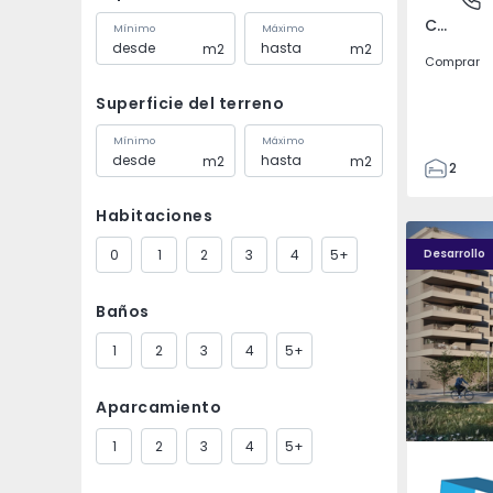
Covilhã e Canhoso, Castelo Branco
Mínimo
Máximo
m2
m2
Comprar
Superficie del terreno
Mínimo
Máximo
m2
m2
2
1
Habitaciones
85
PLENO JARDIM - 4
PLENO JAR
85
0
1
2
3
4
5+
Desarrollo
0
4
Baños
1
2
3
4
5+
Aparcamiento
1
2
3
4
5+
Águas S