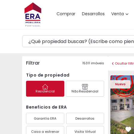
Mapa
Comprar
Desarrollos
Venta
Filtrar
15311
imóveis
Ocultar filt
Tipo de propiedad
Vivienda Pareada T3 
Vivienda P
Nuevo
Residencial
Não Residencial
Beneficios de ERA
Garantía ERA
Desarrollos
Casa a estrenar
Visita Virtual
Fa