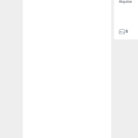
Alquilar
5
3
187
187
3