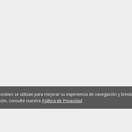
cookies se utilizan para mejorar su experiencia de navegación y brinda
ión, consulte nuestra
Política de Privacidad
1
2
3
4
5
...
1076
Anterior
Siguient