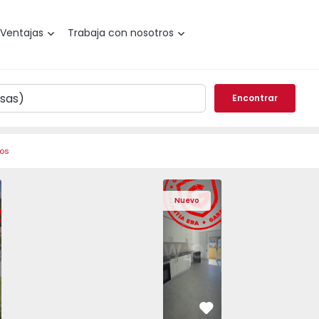
Ventajas
Trabaja con nosotros
Encontrar
ros
Angra do Heroísmo, São Mateus da Calheta - 1575310 - 40
areada T3 Angra do Heroísmo, São Mateus da Calheta - 157
Vivienda Pareada T3 Angra do Heroísmo, São Mateus da Cal
Vivienda Pareada T3 Angra do Heroísmo, São Mat
Apartamento T2 Seixal, Amora - 1575805
Vivienda Pareada T3 Angra do Heroísm
Apartamento T2 Seixal, Amora
Vivienda Pareada T3 Angra
Apartamento T2 Se
Vivienda Paread
Apartam
Vivie
Nuevo
vorito
Favorito