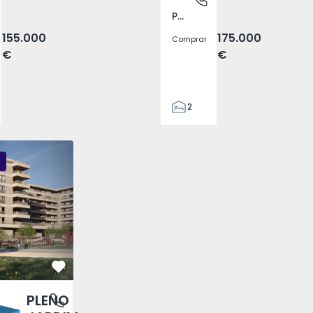
Pego, Abrantes
155.000
175.000
Comprar
€
€
2
1
99
DIM - 3
PLENO JARDIM - 2
PLENO JARDIM - 17
59
110
0
Favorito
PLENO
antas, Porto