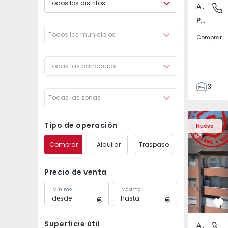
Todos los distritos
Apartamento
Póvoa de
Póvoa de Varzim, Beiriz e Argivai, Porto
Todos los municipios
Comprar
Todas las parroquias
3
Todas las zonas
3
138
Apartamento T2 Covil
Apartament
153
Tipo de operación
Nuevo
2
Comprar
Alquilar
Traspaso
Precio de venta
Mínimo
Máximo
Fa
Superficie útil
Apartamento
Covilhã