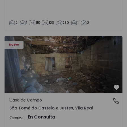
2
1
110
120
280
1
2
Casa Vila Real, São Tomé do Castelo e Justes - 1575189 - 1
Nuevo
Favo
Casa de Campo
São Tomé do Castelo e Justes, Vila Real
São Tomé do Castelo e Justes, Vila Real
En Consulta
Comprar