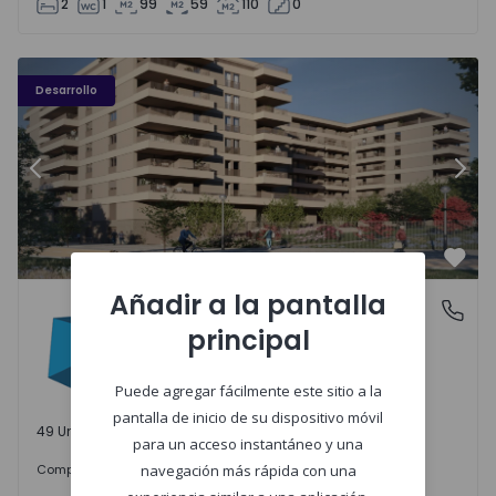
2
1
99
59
110
0
PLENO JARDIM - 3
P
Desarrollo
Anterior
Sigu
Favo
Añadir a la pantalla
PLENO JARDIM
Águas Santas, Porto
principal
Águas Santas, Porto
Puede agregar fácilmente este sitio a la
pantalla de inicio de su dispositivo móvil
49 Unidades disponibles
para un acceso instantáneo y una
242.000 €
Comprar
desde
navegación más rápida con una