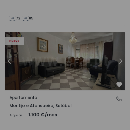
72
85
603 - 1
Apartamento T2 Montijo, Montijo e Afonsoeiro - 1575603 
Ap
Nuevo
Anterior
Sigu
Favo
Apartamento
Montijo e Afonsoeiro, Setúbal
Montijo e Afonsoeiro, Setúbal
1.100 €
/mes
Alquilar