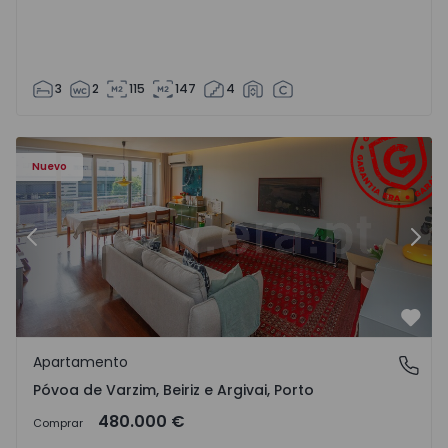
3
2
115
147
4
riz e Argivai - 1574602 - 20
Apartamento T3 Póvoa de Varzim, Póvoa de Varzim, Beiriz 
Ap
Nuevo
Anterior
Sigu
Favo
Apartamento
Póvoa de Varzim, Beiriz e Argivai, Porto
Póvoa de Varzim, Beiriz e Argivai, Porto
480.000 €
Comprar