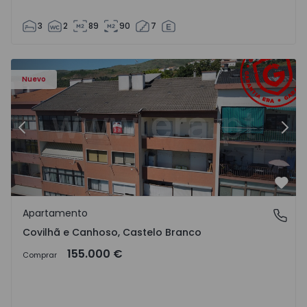
3
2
89
90
7
 - 18
Apartamento T2 Covilhã, Covilhã e Canhoso - 1497806 - 1
Ap
Nuevo
Anterior
Sigu
Favo
Apartamento
Covilhã e Canhoso, Castelo Branco
Covilhã e Canhoso, Castelo Branco
155.000 €
Comprar