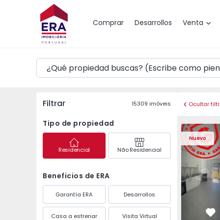
Mapa
Comprar
Desarrollos
Venta
Filtrar
15309
imóveis
Ocultar filt
Tipo de propiedad
Apartamento T2 Seixa
Apartament
Nuevo
Residencial
Não Residencial
Beneficios de ERA
Garantía ERA
Desarrollos
Casa a estrenar
Visita Virtual
Fa