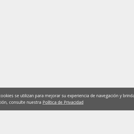
cookies se utilizan para mejorar su experiencia de navegación y brinda
ión, consulte nuestra
Política de Privacidad
1
2
3
4
5
...
1075
Anterior
Siguient