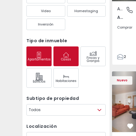
Apartamento
Amora, 
Video
Homestaging
Amora, Setúbal
Inversión
Comprar
Tipo de inmueble
2
Fincas y
Apartamentos
Casas
Granjas
1
64
Apartamento T4 Casca
Apartament
72
Nuevo
Habitaciones
Edifícios
2
Subtipo de propiedad
Todos
Localización
Fa