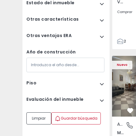
Venteira, Lisboa
Estado del inmueble
Comprar
Otras características
Otras ventajas ERA
2
2
Año de construcción
72
Apartamento T2 Monti
Apartament
93
Nuevo
1
Piso
Evaluación del inmueble
Fa
Limpiar
Guardar búsqueda
Apartamento
Montijo 
Montijo e Afonsoeiro, Setúbal