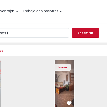
Ventajas
Trabaja con nosotros
Encontrar
ros
l, Amora - 1575805 - 7
o T2 Seixal, Amora - 1575805 - 8
Apartamento T2 Seixal, Amora - 1575805 - 2
Apartamento T2 Seixal, Amora - 1575805 - 3
Apartamento T3 Barreiro, Santo António
Apartamento T2 Seixal, Amora - 15758
Apartamento T3 Barreiro, Sa
Apartamento T2 Seixal, Am
Apartamento T3 Ba
Apartamento T2 
Apartam
Apart
Nuevo
vorito
Favorito