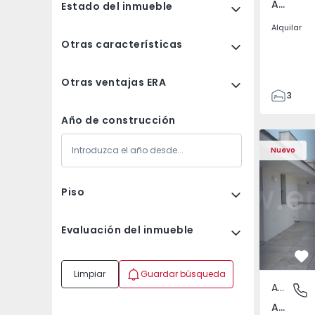
Av. Boavista, Porto
Estado del inmueble
Alquilar
Otras características
Otras ventajas ERA
3
2
Año de construcción
132
Apartamento T2 Porto,
Apartament
142
Nuevo
2
3
Piso
Evaluación del inmueble
Fa
Limpiar
Guardar búsqueda
Apartamento
Av. Boav
Av. Boavista, Porto