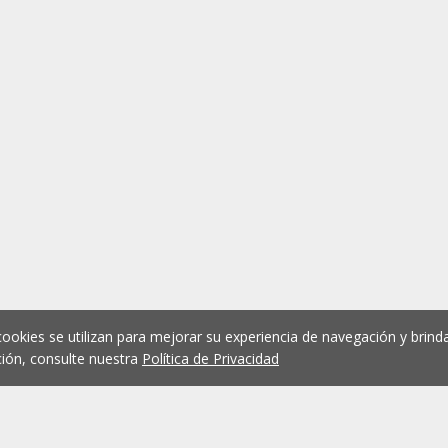
cookies se utilizan para mejorar su experiencia de navegación y brinda
ión, consulte nuestra
Política de Privacidad
1
2
3
4
5
...
1076
Anterior
Siguient