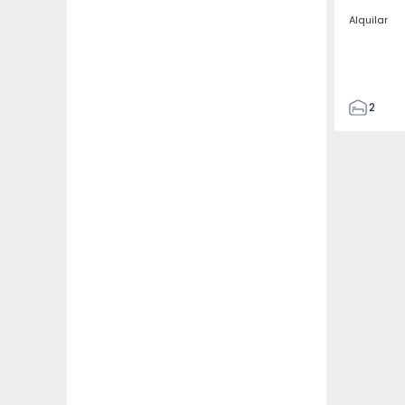
Alquilar
2
2
67
109
2
5