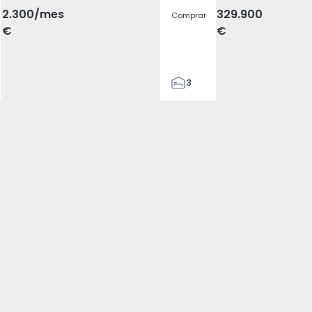
2.300
/mes
329.900
Comprar
€
€
3
2
305
305
2