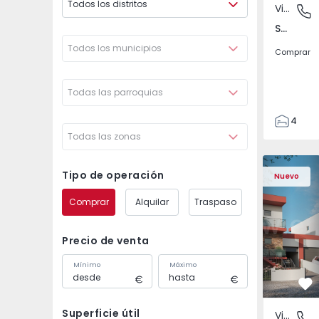
Todos los distritos
Vivienda Pareada
São Joã
São João das Lampas e Terrugem, Lisboa
Todos los municipios
Comprar
Todas las parroquias
4
Todas las zonas
3
135
Vivienda Pareada T4 
Vivienda P
193
Tipo de operación
Nuevo
240
Comprar
Alquilar
Traspaso
2
Precio de venta
Mínimo
Máximo
Fa
Superficie útil
Vivienda Pareada
São Joã