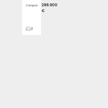
288.900
Comprar
€
2
2
305
305
2