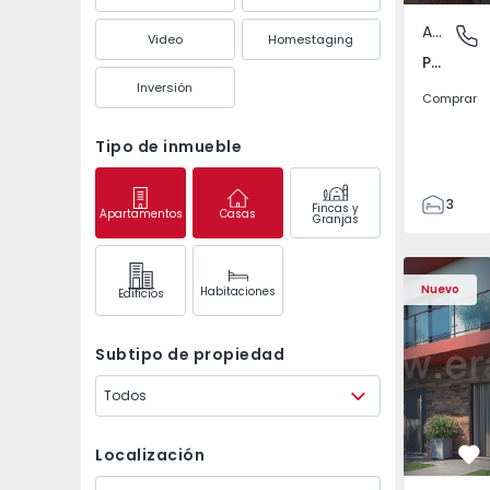
Apartamento
Pedrouç
Video
Homestaging
Pedrouços, Porto
Inversión
Comprar
Tipo de inmueble
3
Fincas y
Apartamentos
Casas
Granjas
1
105
122
Nuevo
Habitaciones
Edifícios
1
-1
Subtipo de propiedad
Todos
Localización
Fa