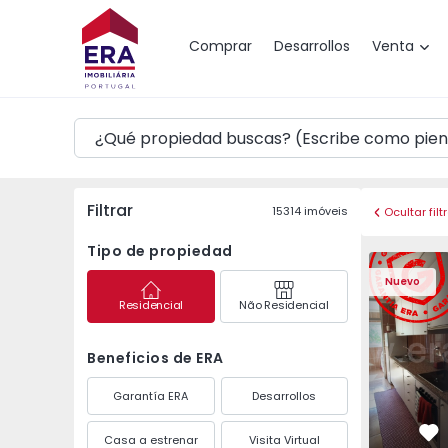
Mapa
Comprar
Desarrollos
Venta
Filtrar
15314
imóveis
Ocultar filt
Tipo de propiedad
Apartamento T3 Maia,
Apartament
Nuevo
Residencial
Não Residencial
Beneficios de ERA
Garantía ERA
Desarrollos
Casa a estrenar
Visita Virtual
Fa