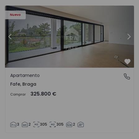
Nuevo
Anterior
Sigu
Favo
Apartamento
Fafe, Braga
Fafe, Braga
325.800 €
Comprar
3
2
305
305
2