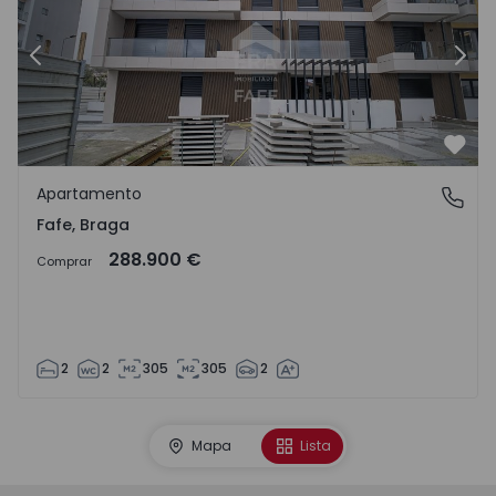
Anterior
Sigu
Favo
Apartamento
Fafe, Braga
Fafe, Braga
288.900 €
Comprar
2
2
305
305
2
Mapa
Lista