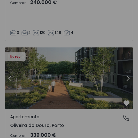
240.000 €
Comprar
3
2
120
146
4
- 1575522 - 8
Apartamento T2 Vila Nova de Gaia, Oliveira do Douro - 15
Ap
Nuevo
Anterior
Sigu
Favo
Apartamento
Oliveira do Douro, Porto
Oliveira do Douro, Porto
339.000 €
Comprar