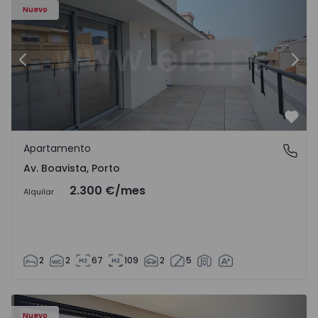
Nuevo
Anterior
Sigu
Favo
Apartamento
Av. Boavista, Porto
Av. Boavista, Porto
2.300 €
/mes
Alquilar
2
2
67
109
2
5
Nuevo