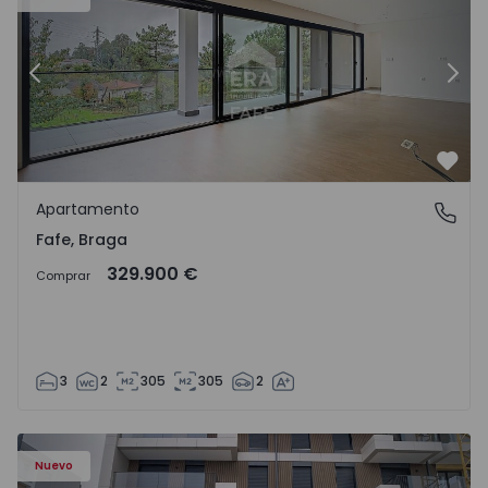
Anterior
Sigu
Favo
Apartamento
Fafe, Braga
Fafe, Braga
329.900 €
Comprar
3
2
305
305
2
Nuevo