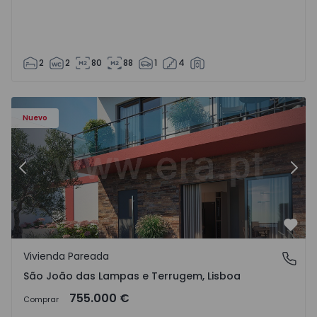
2
2
80
88
1
4
Nuevo
Anterior
Sigu
Favo
Vivienda Pareada
São João das Lampas e Terrugem, Lisboa
São João das Lampas e Terrugem, Lisboa
755.000 €
Comprar