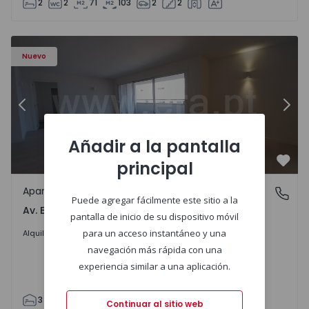
2
2
71
103
2
2
Apartamento T3 Porto, Av. Boavista - 1575472 - 5
Ap
Nuevo
Anterior
Sigu
Añadir a la pantalla
principal
Favo
Apartamento
Av. Boavista, Porto
Puede agregar fácilmente este sitio a la
Av. Boavista, Porto
pantalla de inicio de su dispositivo móvil
2.300 €
/mes
para un acceso instantáneo y una
Alquilar
navegación más rápida con una
experiencia similar a una aplicación.
3
2
132
142
2
4
Continuar al sitio web