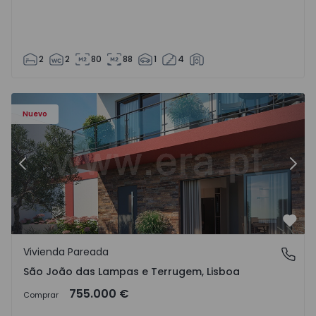
2
2
80
88
1
4
Nuevo
Anterior
Sigu
Favo
Vivienda Pareada
São João das Lampas e Terrugem, Lisboa
São João das Lampas e Terrugem, Lisboa
755.000 €
Comprar