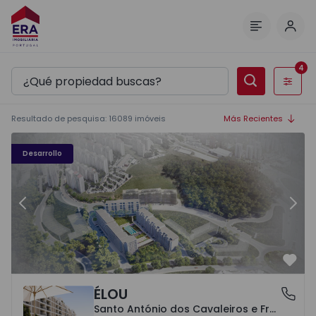
Inici
Menú
4
Filtros
Resultado de pesquisa
:
16089
imóveis
Más Recientes
Élou - 10
Él
Desarrollo
Anterior
Sigu
Favo
ÉLOU
Santo António dos Cavaleiros e Frielas, Lisboa
Santo António dos Cavaleiros e Frielas, Lisboa