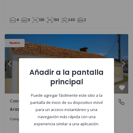
4
3
135
193
240
2
571670 - 27
Casa T1 com Terreno Montemor-o-Velho, Arazede - 15716
Ca
Nuevo
Anterior
Sigu
Añadir a la pantalla
principal
Favo
Puede agregar fácilmente este sitio a la
Casa
Arazede, Coimbra
pantalla de inicio de su dispositivo móvil
Arazede, Coimbra
para un acceso instantáneo y una
navegación más rápida con una
120.000 €
Comprar
experiencia similar a una aplicación.