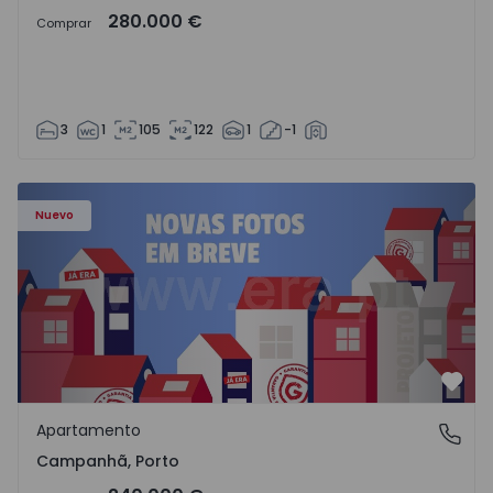
280.000 €
Comprar
3
1
105
122
1
-1
Apartamento T3 Porto, Campanhã - 1575504 - 1
Nuevo
Favo
Apartamento
Campanhã, Porto
Campanhã, Porto