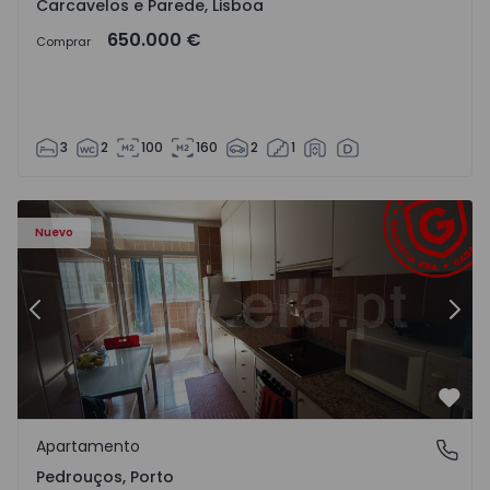
Carcavelos e Parede, Lisboa
650.000 €
Comprar
3
2
100
160
2
1
Apartamento T3 Maia, Pedrouços - 1575536 - 9
Ap
Nuevo
Anterior
Sigu
Favo
Apartamento
Pedrouços, Porto
Pedrouços, Porto