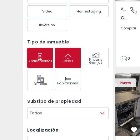
Apartamento
Gandra,
Video
Homestaging
Gandra, Porto
Inversión
Comprar
Tipo de inmueble
0
Fincas y
Apartamentos
Casas
Granjas
1
3
Apartamento T2 Odive
Apartament
Nuevo
Habitaciones
Edifícios
Subtipo de propiedad
Todos
Localización
Fa