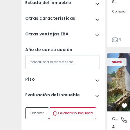
Santa Clara e Castelo Viegas, Coimbra
Estado del inmueble
Comprar
Otras características
Otras ventajas ERA
4
2
Año de construcción
150
Casa T2 com Terreno
Apartamen
165
Nuevo
88
1
Piso
Evaluación del inmueble
Fa
Limpiar
Guardar búsqueda
Casa
Abrunho
Abrunhosa do Mato, Mangualde