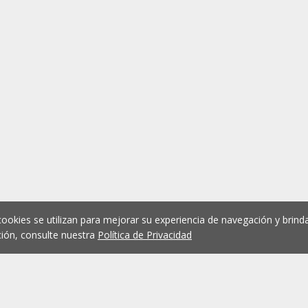
cookies se utilizan para mejorar su experiencia de navegación y brinda
ión, consulte nuestra
Política de Privacidad
1
2
3
4
5
...
1074
Anterior
Siguient