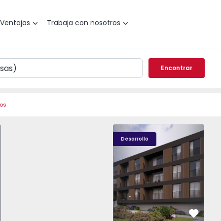
Ventajas
Trabaja con nosotros
Encontrar
ros
o T0 Paredes, Gandra - 1575265 - 1
Nova Caíde - 13
Nova Caíde - 1
Nova
Desarrollo
vorito
Favorit