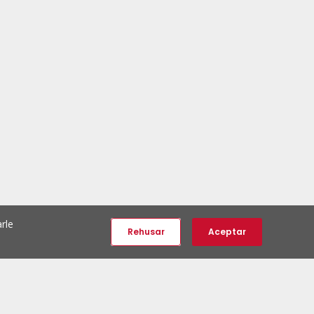
rle
Rehusar
Aceptar
e