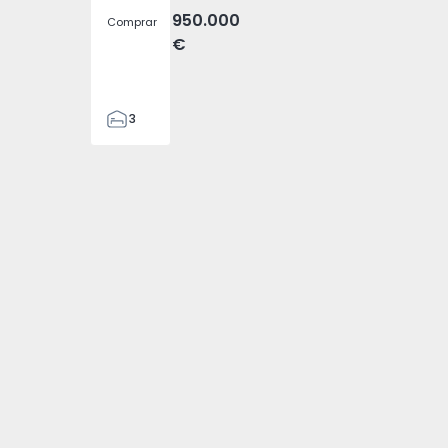
950.000
Comprar
€
3
4
476
4794 - 1
velha - 1574794 - 3
, Fajã da Ovelha - 1574794 - 4
a (Madeira), Fajã da Ovelha - 1574794 - 5
 T3 Calheta (Madeira), Fajã da Ovelha - 1574794 - 6
nda Pareada T3 Calheta (Madeira), Fajã da Ovelha - 1574794 
2