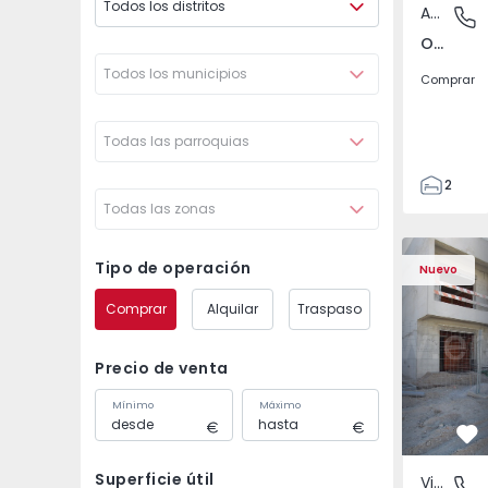
Todos los distritos
Apartamento
Odivelas
Odivelas, Lisboa
Todos los municipios
Comprar
Todas las parroquias
2
Todas las zonas
1
70
Vivienda Pareada T3 S
Vivienda P
82
Tipo de operación
Nuevo
1
Comprar
Alquilar
Traspaso
2
Precio de venta
Mínimo
Máximo
Fa
Superficie útil
Vivienda Pareada
Fernão F