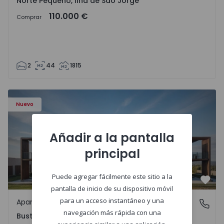
Norte Pequeno, Ilha de São Jorge
110.000 €
Comprar
2
44
1815
Apartamento T3 Oliveira do Bairro, Bustos, Troviscal e M
Nuevo
Añadir a la pantalla
principal
Puede agregar fácilmente este sitio a la
Favo
pantalla de inicio de su dispositivo móvil
para un acceso instantáneo y una
Apartamento
Bustos, Troviscal e Mamarrosa, Aveiro
navegación más rápida con una
Bustos, Troviscal e Mamarrosa, Aveiro