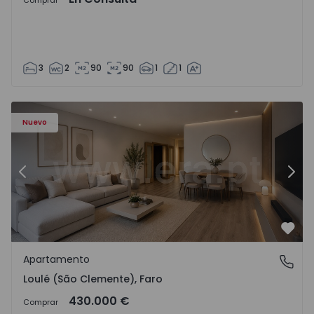
Comprar
3
2
90
90
1
1
Nuevo
Anterior
Sigu
Favo
Apartamento
Loulé (São Clemente), Faro
Loulé (São Clemente), Faro
430.000 €
Comprar