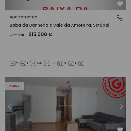
Favo
Apartamento
Baixa da Banheira e Vale da Amoreira, Setúbal
Baixa da Banheira e Vale da Amoreira, Setúbal
215.000 €
Comprar
2
1
64
87
0
1
575782 - 15
Apartamento T2 com Terraza Moita, Alhos Vedros - 15757
Ap
Nuevo
Anterior
Sigu