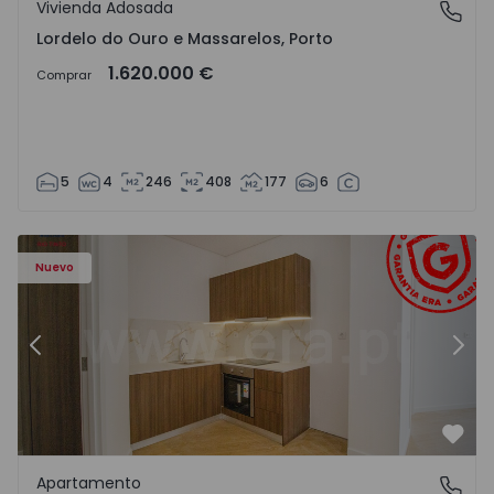
Vivienda Adosada
Lordelo do Ouro e Massarelos, Porto
Lordelo do Ouro e Massarelos, Porto
1.620.000 €
Comprar
5
4
246
408
177
6
Apartamento T1 Gondomar, Rio Tinto - 1575600 - 6
Ap
Nuevo
Anterior
Sigu
Favo
Apartamento
Rio Tinto, Porto