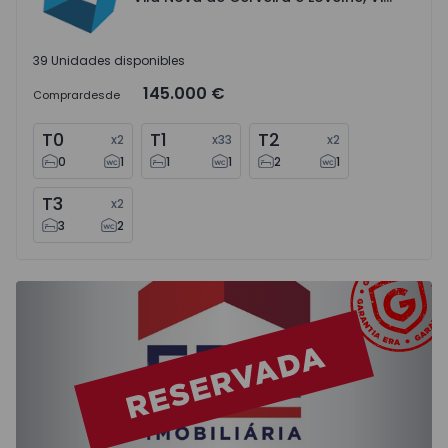
39 Unidades disponibles
145.000 €
Comprar
desde
T0
T1
T2
x
2
x
33
x
2
0
1
1
1
2
1
T3
x
2
3
2
Apartamento T2 Moita, Baixa da Banheira e Vale da Amore