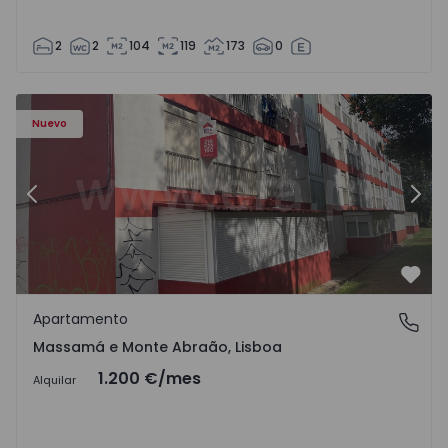
2
2
104
119
173
0
575829 - 12
Apartamento T1 Sintra, Massamá e Monte Abraão - 15758
Ap
Nuevo
Anterior
Sigu
Favo
Apartamento
Massamá e Monte Abraão, Lisboa
Massamá e Monte Abraão, Lisboa
1.200 €
/mes
Alquilar