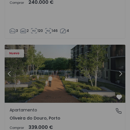
240.000 €
Comprar
3
2
120
146
4
- 1575522 - 8
Apartamento T2 Vila Nova de Gaia, Oliveira do Douro - 15
Ap
Nuevo
Anterior
Sigu
Favo
Apartamento
Oliveira do Douro, Porto
Oliveira do Douro, Porto
339.000 €
Comprar