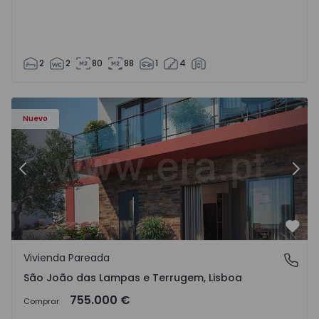
2
2
80
88
1
4
Nuevo
Anterior
Sigu
Favo
Vivienda Pareada
São João das Lampas e Terrugem, Lisboa
São João das Lampas e Terrugem, Lisboa
755.000 €
Comprar