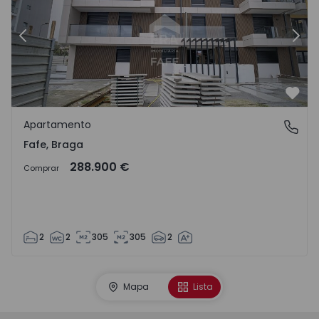
Anterior
Sigu
Favo
Apartamento
Fafe, Braga
Fafe, Braga
288.900 €
Comprar
2
2
305
305
2
Mapa
Lista