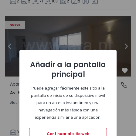
2
2
71
103
2
2
Apartamento T3 Porto, Av. Boavista - 1575472 - 5
Ap
Nuevo
Anterior
Sigu
Añadir a la pantalla
principal
Favo
Apartamento
Av. Boavista, Porto
Puede agregar fácilmente este sitio a la
Av. Boavista, Porto
pantalla de inicio de su dispositivo móvil
2.300 €
/mes
para un acceso instantáneo y una
Alquilar
navegación más rápida con una
experiencia similar a una aplicación.
3
2
132
142
2
4
Continuar al sitio web