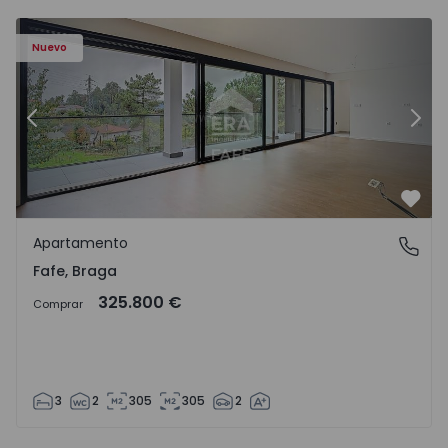
Nuevo
Anterior
Sigu
Favo
Apartamento
Fafe, Braga
Fafe, Braga
325.800 €
Comprar
3
2
305
305
2