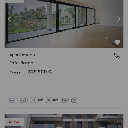
Anterior
Sigu
Favo
Apartamento
Fafe, Braga
Fafe, Braga
329.900 €
Comprar
3
2
305
305
2
Nuevo