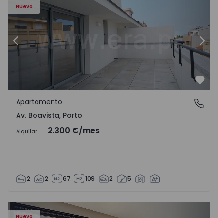
Nuevo
Anterior
Sigu
Favo
Apartamento
Av. Boavista, Porto
Av. Boavista, Porto
2.300 €
/mes
Alquilar
2
2
67
109
2
5
Nuevo