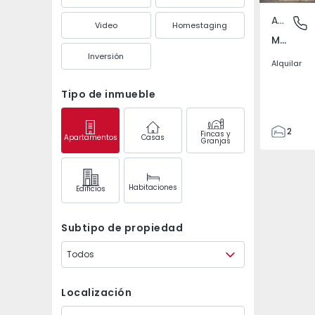
Apartamento
Mafra, 
Video
Homestaging
Mafra, Mafra, Mafra
Inversión
Alquilar
Tipo de inmueble
2
Fincas y
Apartamentos
Casas
Granjas
2
88
122
Habitaciones
Edifícios
1
1
Subtipo de propiedad
Todos
Localización