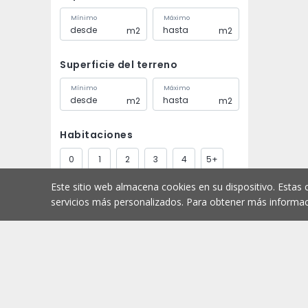
Mínimo
Máximo
m2
m2
Superficie del terreno
Mínimo
Máximo
m2
m2
Habitaciones
0
1
2
3
4
5+
Este sitio web almacena cookies en su dispositivo. Estas 
Baños
servicios más personalizados. Para obtener más informac
1
2
3
4
5+
Aparcamiento
Comprar
Comienzo
1
2
3
4
5+