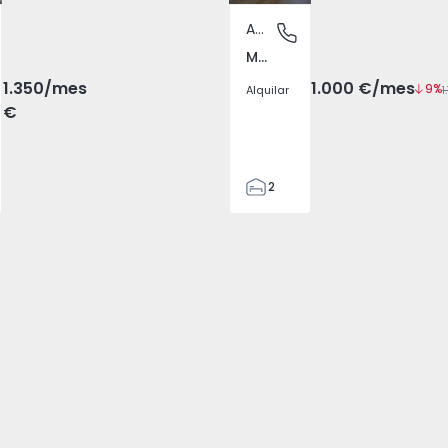
Apartamento
Mafra, Mafra
Mafra, Mafra, Mafra
Mafra, Mafra, Mafra
1.350
/mes
1.000 €
/mes
9%
Alquilar
€
2
1
78
78
1
1