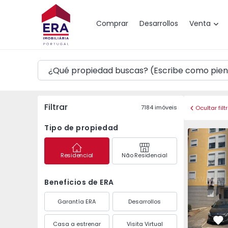
Mapa
Comprar
Desarrollos
Venta
Filtrar
7184
imóveis
Ocultar filt
Tipo de propiedad
Apartamento T2 Mafra
Apartamen
Residencial
Não Residencial
Beneficios de ERA
Garantía ERA
Desarrollos
Casa a estrenar
Visita Virtual
Fa