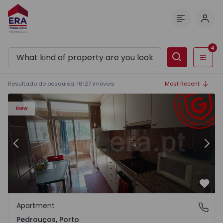
Log 
Menu
4
Filters
Resultado de pesquisa
:
16127
imóveis
Most Recent
Apartment T3 Maia, Pedrouços - 1575536 - 9
Ap
New
Previous
Nex
Favo
Apartment
Pedrouços, Porto
Pedrouços, Porto