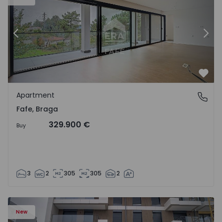
Previous
Nex
Favo
Apartment
Fafe, Braga
Fafe, Braga
329.900 €
Buy
3
2
305
305
2
New