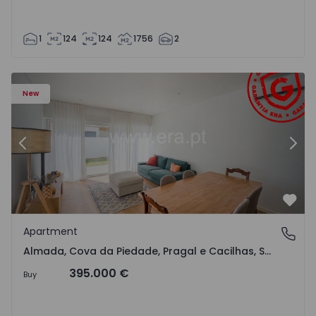
1
124
124
1756
2
edade, Pragal e Cacilhas - 1570496 - 16
Apartment T2 com Terrace Almada, Almada, Cova da Piedad
Ap
New
Previous
Nex
Favo
Apartment
Almada, Cova da Piedade, Pragal e Cacilhas, Setúbal
Almada, Cova da Piedade, Pragal e Cacilhas, Setúbal
395.000 €
Buy