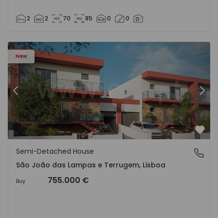
2
2
70
85
0
0
as Lampas e Terrugem - 1526190 - 1
Semi-Detached House T4 com New Sintra, São João das L
Se
New
Previous
Nex
Favo
Semi-Detached House
São João das Lampas e Terrugem, Lisboa
São João das Lampas e Terrugem, Lisboa
755.000 €
Buy