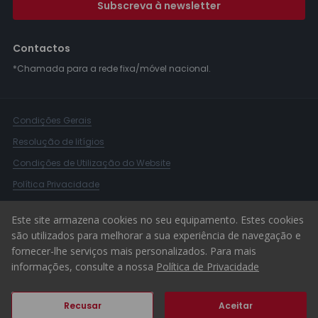
Subscreva à newsletter
Contactos
*Chamada para a rede fixa/móvel nacional.
Condições Gerais
Resolução de litígios
Condições de Utilização do Website
Política Privacidade
Livro Reclamações
Este site armazena cookies no seu equipamento. Estes cookies
Canal de Denúncias
são utilizados para melhorar a sua experiência de navegação e
fornecer-lhe serviços mais personalizados. Para mais
© 2026 ERA Portugal
informações, consulte a nossa
Política de Privacidade
Recusar
Aceitar