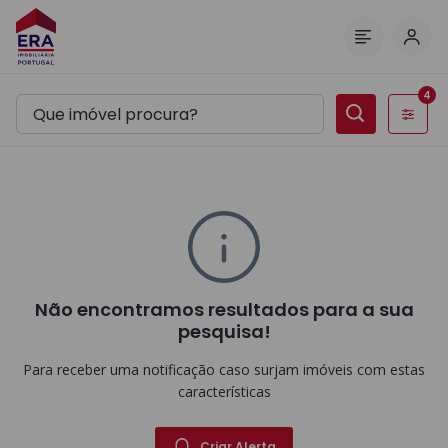
Inic
Menu
4
Filtros
Não encontramos resultados para a sua
pesquisa!
Para receber uma notificação caso surjam imóveis com estas
características
Criar Alerta