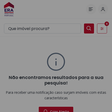
Inic
Menu
4
Filtros
Não encontramos resultados para a sua
pesquisa!
Para receber uma notificação caso surjam imóveis com estas
características
Criar Alerta