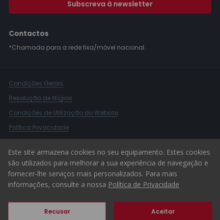
Subscreva à newsletter
Contactos
*Chamada para a rede fixa/móvel nacional.
Condições Gerais
Resolução de litígios
Condições de Utilização do Website
Política Privacidade
Livro Reclamações
Este site armazena cookies no seu equipamento. Estes cookies
Canal de Denúncias
são utilizados para melhorar a sua experiência de navegação e
fornecer-lhe serviços mais personalizados. Para mais
© 2026 ERA Portugal
informações, consulte a nossa
Política de Privacidade
Recusar
Aceitar