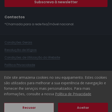
Subscreva à newsletter
Contactos
*Chamada para a rede fixa/móvel nacional.
Condições Gerais
Resolução de litígios
Condições de Utilização do Website
Política Privacidade
Livro Reclamações
Este site armazena cookies no seu equipamento. Estes cookies
Canal de Denúncias
são utilizados para melhorar a sua experiência de navegação e
fornecer-lhe serviços mais personalizados. Para mais
© 2026 ERA Portugal
informações, consulte a nossa
Política de Privacidade
Recusar
Aceitar