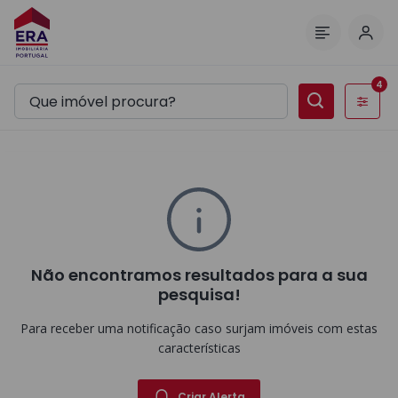
Inic
Menu
4
Filtros
Não encontramos resultados para a sua
pesquisa!
Para receber uma notificação caso surjam imóveis com estas
características
Criar Alerta