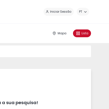
Fe
Iniciar Sessão
PT
Mapa
Lista
 a sua pesquisa!