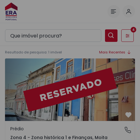
Inic
Menu
4
Filtros
Resultado de pesquisa
:
1
imóvel
Mais Recentes
Andar Moradia T2 Moita - 1487614 - 19
Favo
Prédio
Zona 4 - Zona histórica 1 e Finanças, Moita
Zona 4 - Zona histórica 1 e Finanças, Moita