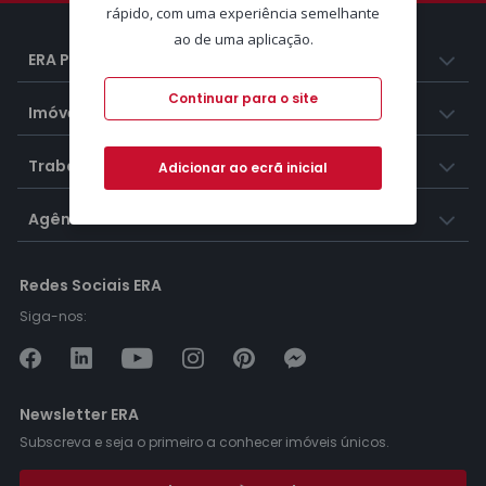
rápido, com uma experiência semelhante
ao de uma aplicação.
ERA Portugal
Continuar para o site
Imóveis
Trabalhar na ERA
Adicionar ao ecrã inicial
Agências ERA
Redes Sociais ERA
Siga-nos:
Newsletter ERA
Subscreva e seja o primeiro a conhecer imóveis únicos.