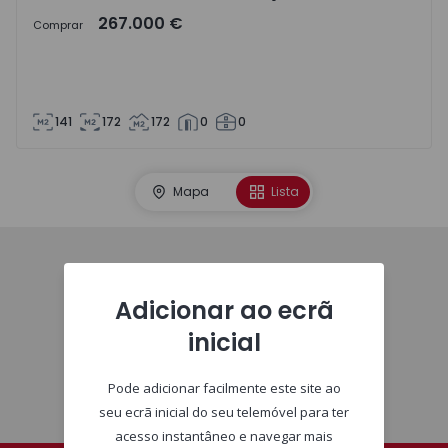
267.000 €
Comprar
141
172
172
0
0
Mapa
Lista
Homepage
Adicionar ao ecrã
inicial
Pode adicionar facilmente este site ao
seu ecrã inicial do seu telemóvel para ter
acesso instantâneo e navegar mais