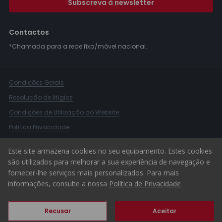
Subscreva à newsletter
Contactos
*Chamada para a rede fixa/móvel nacional.
Condições Gerais
Resolução de litígios
Condições de Utilização do Website
Política Privacidade
Livro Reclamações
Este site armazena cookies no seu equipamento. Estes cookies
Canal de Denúncias
são utilizados para melhorar a sua experiência de navegação e
fornecer-lhe serviços mais personalizados. Para mais
© 2026 ERA Portugal
informações, consulte a nossa
Política de Privacidade
Recusar
Aceitar