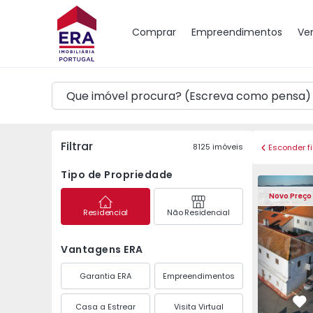
Mapa
Comprar
Empreendimentos
Ve
Filtrar
8125
imóveis
Esconder fi
Tipo de Propriedade
Moradia T6 Odemira, 
Moradia T6
Novo Preço
Residencial
Não Residencial
Vantagens ERA
Garantia ERA
Empreendimentos
Casa a Estrear
Visita Virtual
Fa