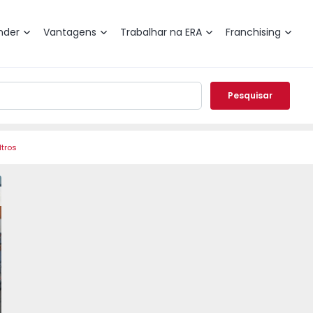
nder
Vantagens
Trabalhar na ERA
Franchising
Pesquisar
ltros
Colos - 1448331 - 42
 Odemira, Colos - 1448331 - 1
Moradia T6 Odemira, Colos - 1448331 - 3
Moradia T6 Odemira, Colos - 1448331 - 5
Moradia T6 Odemira, Colos - 1448331 
Moradia T6 Odemira, Colos
Moradia T6 Odem
Morad
vorito