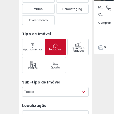
Moradia
Colos, 
Vídeo
Homestaging
Colos, Odemira
Investimento
Comprar
Tipo de Imóvel
6
Quintas e
Apartamentos
Moradias
Herdades
3
308
308
Quarto
Prédios
154
2
Sub-tipo de Imóvel
Todos
Localização