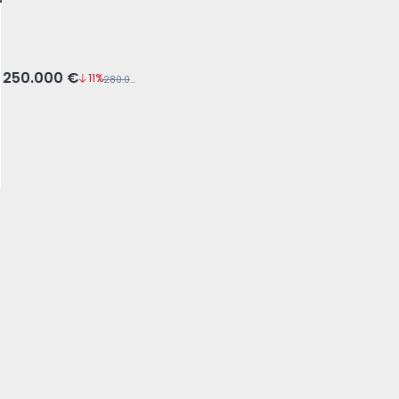
Odemira
250.000 €
11%
280.000 €