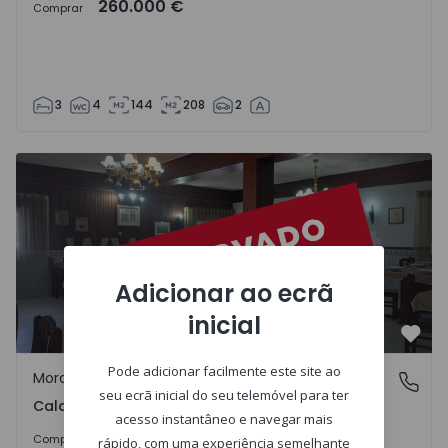
260.000 €
Comprar
3
4
144
208
2
Moradia T13 Nelas - 1261310 - 35
Adicionar ao ecrã
inicial
Favo
Pode adicionar facilmente este site ao
Moradia
Caldas da Felgueira, Nelas
seu ecrã inicial do seu telemóvel para ter
Caldas da Felgueira, Nelas
acesso instantâneo e navegar mais
530.750 €
Comprar
rápido, com uma experiência semelhante