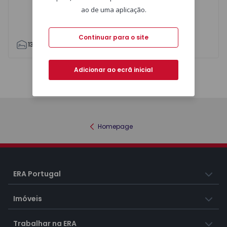
ao de uma aplicação.
Continuar para o site
13
3
855
3595
4
Adicionar ao ecrã inicial
Mapa
Lista
Homepage
ERA Portugal
Imóveis
Trabalhar na ERA