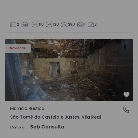
2
1
110
120
280
1
2
Moradia Vila Real, São Tomé do Castelo e Justes - 1575189
Novidade
Favo
Moradia Rústica
São Tomé do Castelo e Justes, Vila Real
São Tomé do Castelo e Justes, Vila Real
Sob Consulta
Comprar