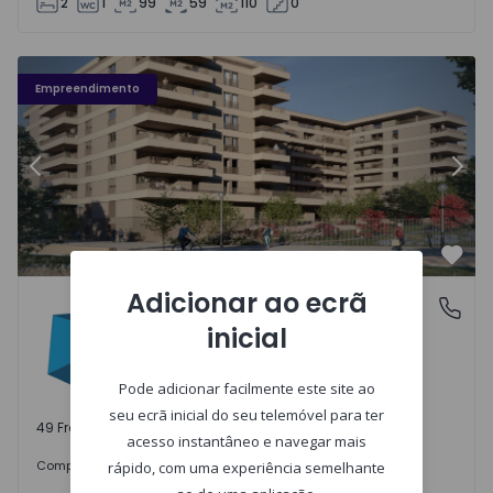
2
1
99
59
110
0
Fachada PLENO JARDIM - 3
Fa
Empreendimento
Anterior
Segu
Favo
Adicionar ao ecrã
PLENO JARDIM
Águas Santas, Porto
inicial
Águas Santas, Porto
Pode adicionar facilmente este site ao
seu ecrã inicial do seu telemóvel para ter
49 Frações disponíveis
acesso instantâneo e navegar mais
242.000 €
Comprar
desde
rápido, com uma experiência semelhante