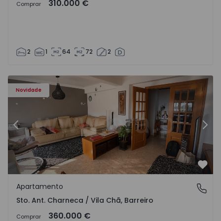
310.000 €
Comprar
2
1
64
72
2
ã - 1573477 - 14
Apartamento T3 Barreiro, Sto. Ant. Charneca / Vila Chã - 
Ap
Novidade
Anterior
Segu
Favo
Apartamento
Sto. Ant. Charneca / Vila Chã, Barreiro
Sto. Ant. Charneca / Vila Chã, Barreiro
360.000 €
Comprar