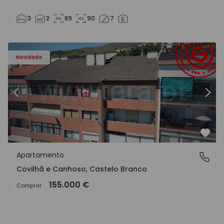
3
2
89
90
7
 - 18
Apartamento T2 Covilhã, Covilhã e Canhoso - 1497806 - 1
Ap
Novidade
Anterior
Segu
Favo
Apartamento
Covilhã e Canhoso, Castelo Branco
Covilhã e Canhoso, Castelo Branco
155.000 €
Comprar