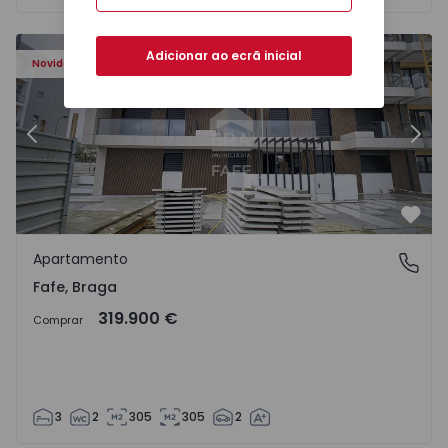
Adicionar ao ecrã inicial
Novidade
Anterior
Segu
Favo
Apartamento
Fafe, Braga
Fafe, Braga
319.900 €
Comprar
3
2
305
305
2