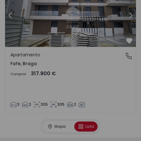
Anterior
Segu
Favo
Apartamento
Fafe, Braga
Fafe, Braga
317.900 €
Comprar
3
2
305
305
2
Mapa
Lista