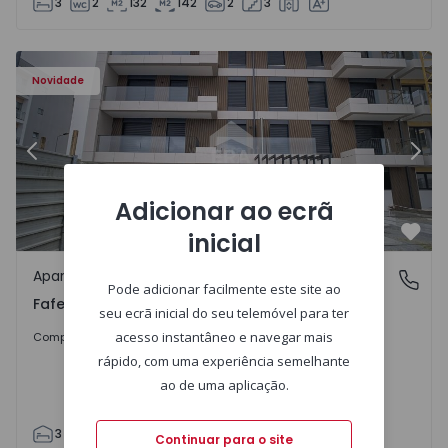
3
2
132
142
2
3
Novidade
Anterior
Segu
Adicionar ao ecrã
inicial
Favo
Apartamento
Fafe, Braga
Pode adicionar facilmente este site ao
Fafe, Braga
seu ecrã inicial do seu telemóvel para ter
325.800 €
acesso instantâneo e navegar mais
Comprar
rápido, com uma experiência semelhante
ao de uma aplicação.
3
2
305
305
2
Continuar para o site