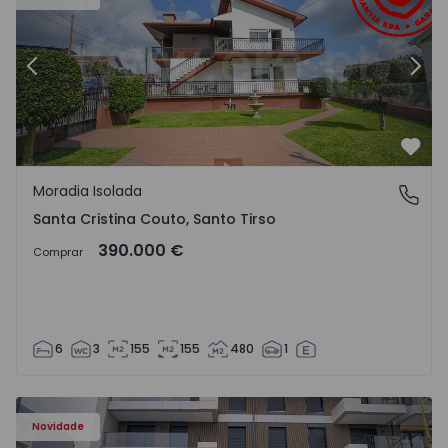
Anterior
Segu
Favo
Moradia Isolada
Santa Cristina Couto, Santo Tirso
Santa Cristina Couto, Santo Tirso
390.000 €
Comprar
6
3
155
155
480
1
Novidade