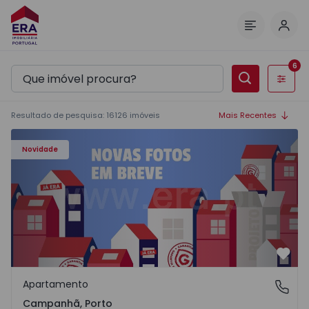
Inic
Menu
6
Filtros
Resultado de pesquisa
:
16126
imóveis
Mais Recentes
Apartamento T3 Porto, Campanhã - 1575504 - 1
Novidade
Favo
Apartamento
Campanhã, Porto
Campanhã, Porto