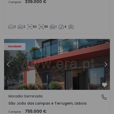
339.000 €
Comprar
2
2
80
88
1
4
Novidade
Anterior
Segu
Favo
Moradia Geminada
São João das Lampas e Terrugem, Lisboa
São João das Lampas e Terrugem, Lisboa
755.000 €
Comprar