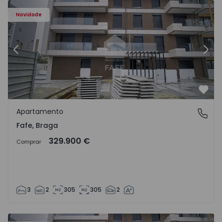
Novidade
Anterior
Segu
Favo
Apartamento
Fafe, Braga
Fafe, Braga
329.900 €
Comprar
3
2
305
305
2