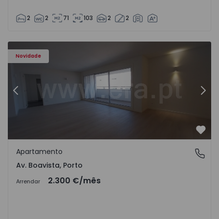
2
2
71
103
2
2
Apartamento T3 Porto, Av. Boavista - 1575472 - 5
Ap
Novidade
Anterior
Segu
Favo
Apartamento
Av. Boavista, Porto
Av. Boavista, Porto
2.300 €
/mês
Arrendar