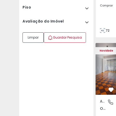
Comprar
Piso
Avaliação do Imóvel
72
85
Limpar
Guardar Pesquisa
Apartamento T5 Lisboa
Apartament
Novidade
Fa
Apartamento
Olivais,
Olivais, Lisboa