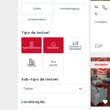
Moradia Geminada
São Mate
Vídeo
Homestaging
São Mateus da Calheta, Ilha Terceira
Investimento
Comprar
Tipo de Imóvel
3
Quintas e
Apartamentos
Moradias
Herdades
3
149
Apartamento T3 Póvoa 
Apartament
226
Novidade
Quarto
Prédios
2
Sub-tipo de Imóvel
Todos
Localização
Fa