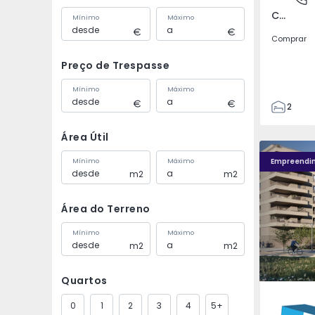
Covilhã e Canhoso, Castelo Branco
Mínimo
Máximo
Comprar
Preço de Trespasse
Mínimo
Máximo
2
1
Área Útil
85
Fachada PLENO JARDIM - 4
Fachada P
85
Empreendi
Mínimo
Máximo
m2
m2
0
4
Área do Terreno
Mínimo
Máximo
m2
m2
Quartos
Águas S
0
1
2
3
4
5+