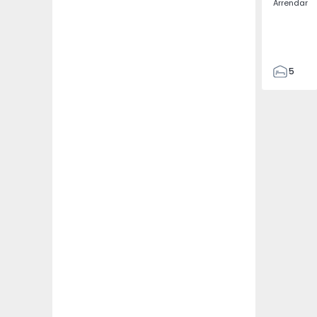
Arrendar
5
3
187
187
3