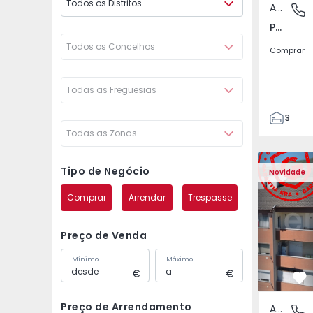
Todos os Distritos
Apartamento
Póvoa de
Póvoa de Varzim, Beiriz e Argivai, Porto
Todos os Concelhos
Comprar
Todas as Freguesias
3
Todas as Zonas
3
138
Apartamento T2 Covil
Apartament
153
Tipo de Negócio
Novidade
2
Comprar
Arrendar
Trespasse
Preço de Venda
Mínimo
Máximo
Fa
Preço de Arrendamento
Apartamento
Covilhã