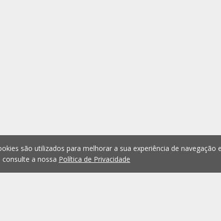
okies são utilizados para melhorar a sua experiência de navegação e
, consulte a nossa
Política de Privacidade
1
2
3
4
5
...
1076
Anterior
Seguint