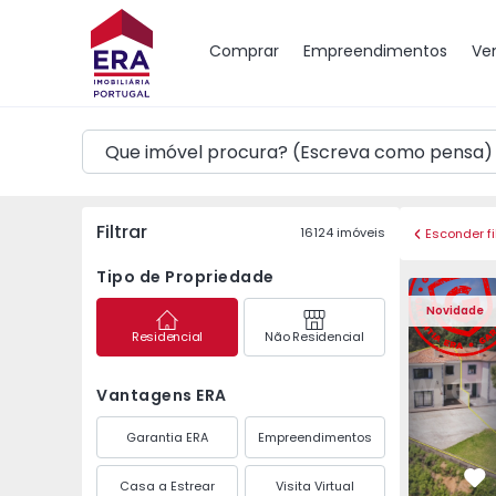
Mapa
Comprar
Empreendimentos
Ve
Filtrar
16124
imóveis
Esconder fi
Tipo de Propriedade
Moradia Geminada T3 
Moradia G
Novidade
Residencial
Não Residencial
Vantagens ERA
Garantia ERA
Empreendimentos
Casa a Estrear
Visita Virtual
Fa