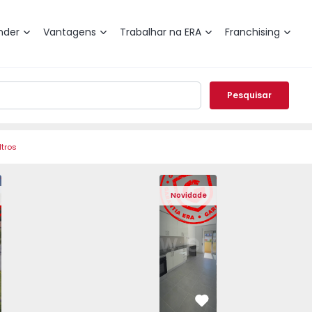
nder
Vantagens
Trabalhar na ERA
Franchising
Pesquisar
ltros
Angra do Heroísmo, São Mateus da Calheta - 1575310 - 40
eminada T3 Angra do Heroísmo, São Mateus da Calheta - 15
Moradia Geminada T3 Angra do Heroísmo, São Mateus da Ca
Moradia Geminada T3 Angra do Heroísmo, São Ma
Apartamento T2 Seixal, Amora - 1575805
Moradia Geminada T3 Angra do Heroís
Apartamento T2 Seixal, Amora
Moradia Geminada T3 Angra
Apartamento T2 Se
Moradia Geminad
Apartam
Mora
Novidade
vorito
Favorito