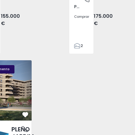
Pego, Abrantes
155.000
175.000
Comprar
€
€
2
1
99
LENO JARDIM - 3
Fachada PLENO JARDIM - 2
Sala T1 PLENO JARDI
59
mento
110
0
Favorito
PLENO
antas, Porto