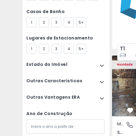
Casas de Banho
1
2
3
4
5+
Lugares de Estacionamento
T1
1
2
3
4
5+
1
Moradia Vi
Estado do Imóvel
Novidade
Outras Características
Outras Vantagens ERA
Fa
Ano de Construção
Moradia Rústica
São Tomé
São Tomé do Castelo e Justes, Vila Real