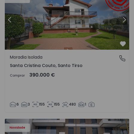
Anterior
Segu
Favo
Moradia Isolada
Santa Cristina Couto, Santo Tirso
Santa Cristina Couto, Santo Tirso
390.000 €
Comprar
6
3
155
155
480
1
Novidade