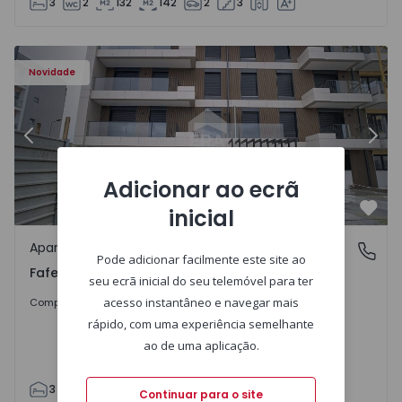
3
2
132
142
2
3
Novidade
Anterior
Segu
Adicionar ao ecrã
inicial
Favo
Apartamento
Fafe, Braga
Pode adicionar facilmente este site ao
Fafe, Braga
seu ecrã inicial do seu telemóvel para ter
325.800 €
acesso instantâneo e navegar mais
Comprar
rápido, com uma experiência semelhante
ao de uma aplicação.
3
2
305
305
2
Continuar para o site