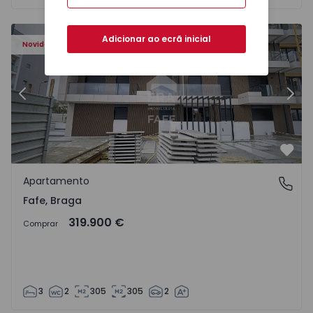
Adicionar ao ecrã inicial
Novidade
Anterior
Segu
Favo
Apartamento
Fafe, Braga
Fafe, Braga
319.900 €
Comprar
3
2
305
305
2