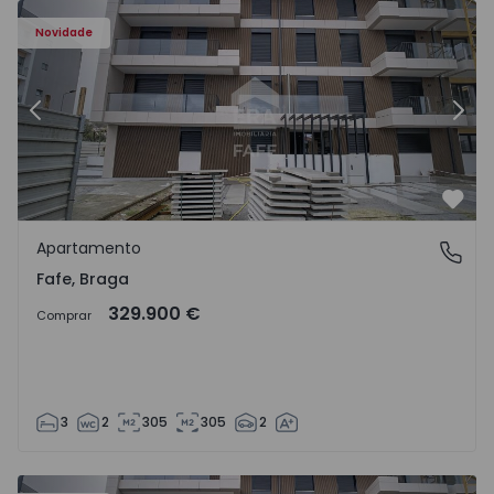
Novidade
Anterior
Segu
Favo
Apartamento
Fafe, Braga
Fafe, Braga
329.900 €
Comprar
3
2
305
305
2