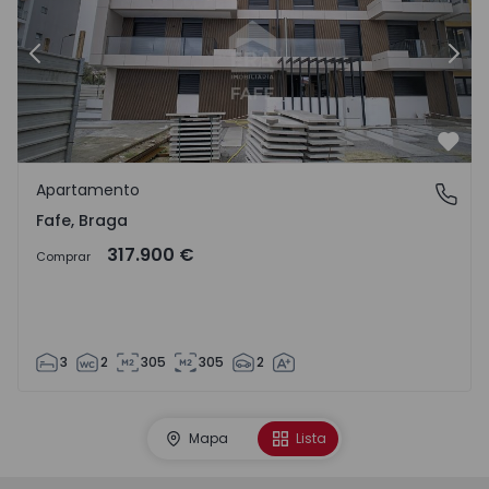
Anterior
Segu
Favo
Apartamento
Fafe, Braga
Fafe, Braga
317.900 €
Comprar
3
2
305
305
2
Mapa
Lista