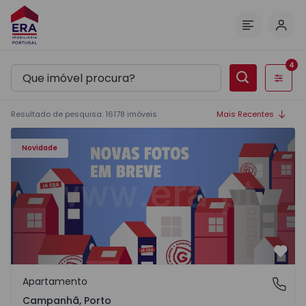
Inic
Menu
4
Filtros
Resultado de pesquisa
:
16178
imóveis
Mais Recentes
Apartamento T3 Porto, Campanhã - 1575504 - 1
Novidade
Favo
Apartamento
Campanhã, Porto
Campanhã, Porto