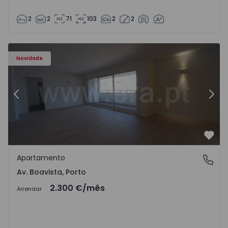
2
2
71
103
2
2
Apartamento T3 Porto, Av. Boavista - 1575472 - 5
Ap
Novidade
Anterior
Segu
Favo
Apartamento
Av. Boavista, Porto
Av. Boavista, Porto
2.300 €
/mês
Arrendar