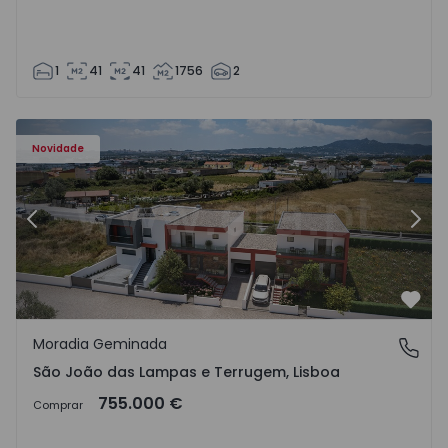
1
41
41
1756
2
 Lampas e Terrugem - 1526190 - 7
Moradia Geminada T4 com Nova Sintra, São João das Lam
Mo
Novidade
Anterior
Segu
Favo
Moradia Geminada
São João das Lampas e Terrugem, Lisboa
São João das Lampas e Terrugem, Lisboa
755.000 €
Comprar