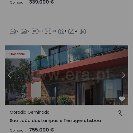
339.000 €
Comprar
2
2
80
88
1
4
Novidade
Anterior
Segu
Favo
Moradia Geminada
São João das Lampas e Terrugem, Lisboa
São João das Lampas e Terrugem, Lisboa
755.000 €
Comprar