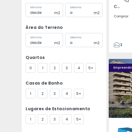
Covilhã e Canhoso, Castelo Branco
Mínimo
Máximo
m2
m2
Comprar
Área do Terreno
Mínimo
Máximo
m2
m2
2
1
Quartos
85
Fachada PLENO JARDIM - 4
Fachada P
85
0
1
2
3
4
5+
Empreendi
0
4
Casas de Banho
1
2
3
4
5+
Lugares de Estacionamento
1
2
3
4
5+
Águas S