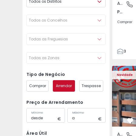
Todos os Distritos
Apartamento
Póvoa de
Póvoa de Varzim, Beiriz e Argivai, Porto
Todos os Concelhos
Comprar
Todas as Freguesias
3
Todas as Zonas
3
138
Apartamento T2 Covil
Apartament
153
Tipo de Negócio
Novidade
2
Comprar
Arrendar
Trespasse
Preço de Arrendamento
Mínimo
Máximo
Fa
Área Útil
Apartamento
Covilhã