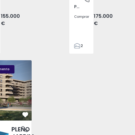
Pego, Abrantes
155.000
175.000
Comprar
€
€
2
1
99
LENO JARDIM - 3
Fachada PLENO JARDIM - 2
Sala T1 PLENO JARDI
59
mento
110
0
Favorito
PLENO
antas, Porto