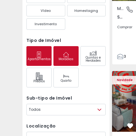
Moradia Geminada
São Mate
Vídeo
Homestaging
São Mateus da Calheta, Ilha Terceira
Investimento
Comprar
Tipo de Imóvel
3
Quintas e
Apartamentos
Moradias
Herdades
3
149
Apartamento T3 Póvoa 
Apartament
226
Novidade
Quarto
Prédios
2
Sub-tipo de Imóvel
Todos
Localização
Fa