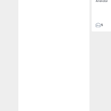
Arrendar
5
3
187
187
3