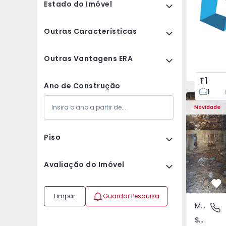
Estado do Imóvel
Outras Características
Outras Vantagens ERA
T1
Ano de Construção
1
Moradia Vi
Novidade
Piso
Avaliação do Imóvel
Fa
Limpar
Guardar Pesquisa
Moradia Rústica
São Tomé
São Tomé do Castelo e Justes, Vila Real