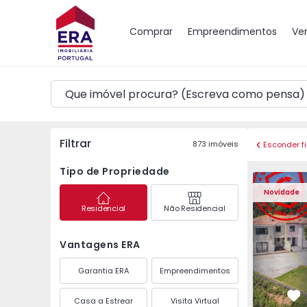
Mapa
Comprar
Empreendimentos
Ve
Filtrar
873
imóveis
Esconder fi
Tipo de Propriedade
Moradia Geminada T3 
Moradia G
Novidade
Residencial
Não Residencial
Vantagens ERA
Garantia ERA
Empreendimentos
Casa a Estrear
Visita Virtual
Fa