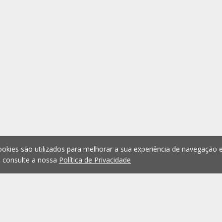
okies são utilizados para melhorar a sua experiência de navegação e
, consulte a nossa
Política de Privacidade
1
2
3
4
5
...
1075
Anterior
Seguint