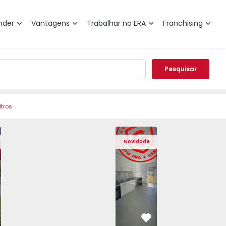
nder
Vantagens
Trabalhar na ERA
Franchising
Pesquisar
ltros
Angra do Heroísmo, São Mateus da Calheta - 1575310 - 40
eminada T3 Angra do Heroísmo, São Mateus da Calheta - 15
Moradia Geminada T3 Angra do Heroísmo, São Mateus da Ca
Moradia Geminada T3 Angra do Heroísmo, São Ma
Apartamento T2 Seixal, Amora - 1575805
Moradia Geminada T3 Angra do Heroís
Apartamento T2 Seixal, Amora
Moradia Geminada T3 Angra
Apartamento T2 Se
Moradia Geminad
Apartam
Mora
Novidade
vorito
Favorito