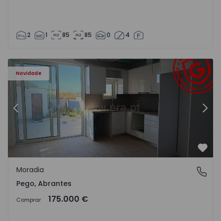
2
1
85
85
0
4
Moradia T2 Abrantes, Pego - 1575171 - 9
Mo
Novidade
Anterior
Segu
Favo
Moradia
Pego, Abrantes
Pego, Abrantes
175.000 €
Comprar