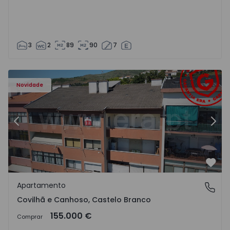
3
2
89
90
7
 - 18
Apartamento T2 Covilhã, Covilhã e Canhoso - 1497806 - 1
Ap
Novidade
Anterior
Segu
Favo
Apartamento
Covilhã e Canhoso, Castelo Branco
Covilhã e Canhoso, Castelo Branco
155.000 €
Comprar