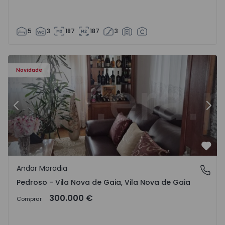
5
3
187
187
3
elo - 1575635 - 12
Andar Moradia T6 Vila Nova de Gaia, Pedroso e Seixezelo 
An
Novidade
Anterior
Segu
Favo
Andar Moradia
Pedroso - Vila Nova de Gaia, Vila Nova de Gaia
Pedroso - Vila Nova de Gaia, Vila Nova de Gaia
300.000 €
Comprar