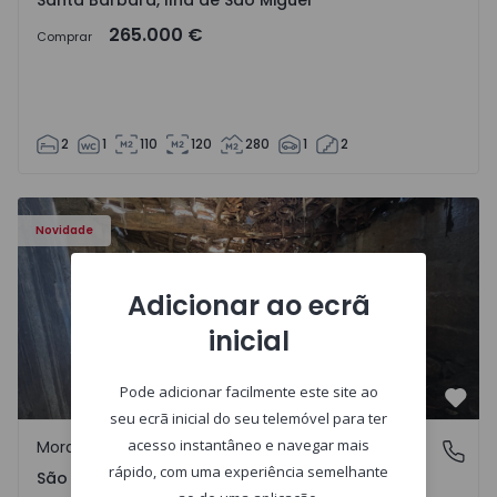
Santa Bárbara, Ilha de São Miguel
265.000 €
Comprar
2
1
110
120
280
1
2
Moradia Vila Real, São Tomé do Castelo e Justes - 1575189
Novidade
Adicionar ao ecrã
inicial
Pode adicionar facilmente este site ao
Favo
seu ecrã inicial do seu telemóvel para ter
acesso instantâneo e navegar mais
Moradia Rústica
São Tomé do Castelo e Justes, Vila Real
rápido, com uma experiência semelhante
São Tomé do Castelo e Justes, Vila Real