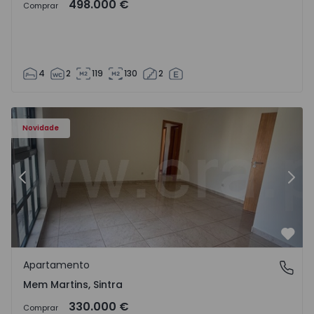
498.000 €
Comprar
4
2
119
130
2
8416 - 15
Apartamento T3 Sintra, Algueirão-Mem Martins - 1528416
Ap
Novidade
Anterior
Segu
Favo
Apartamento
Mem Martins, Sintra
Mem Martins, Sintra
330.000 €
Comprar