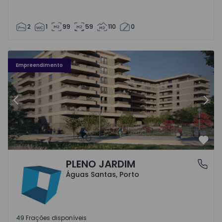
2
1
99
59
110
0
Fachada PLENO JARDIM - 3
Fa
Empreendimento
Anterior
Segu
Favo
PLENO JARDIM
Águas Santas, Porto
Águas Santas, Porto
49 Frações disponíveis