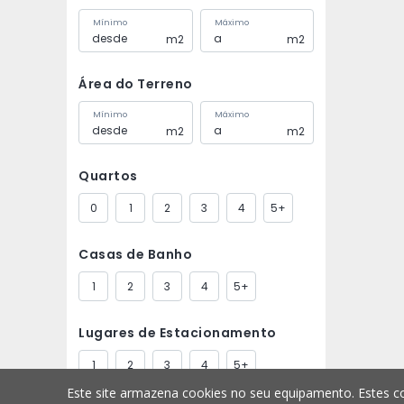
Mínimo
Máximo
m2
m2
Área do Terreno
Mínimo
Máximo
m2
m2
Quartos
0
1
2
3
4
5+
Casas de Banho
1
2
3
4
5+
Lugares de Estacionamento
1
2
3
4
5+
Este site armazena cookies no seu equipamento. Estes co