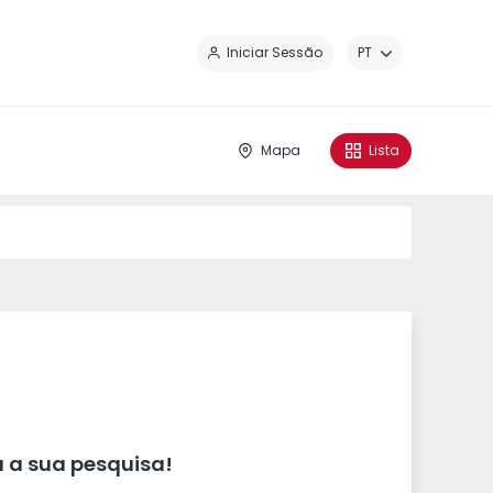
Fe
Iniciar Sessão
PT
Mapa
Lista
 a sua pesquisa!