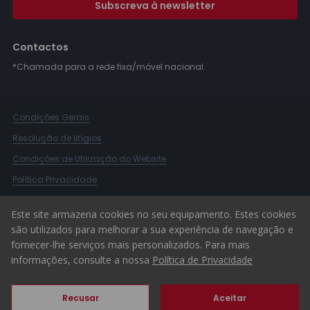
Subscreva à newsletter
Contactos
*Chamada para a rede fixa/móvel nacional.
Condições Gerais
Resolução de litígios
Condições de Utilização do Website
Política Privacidade
Livro Reclamações
Este site armazena cookies no seu equipamento. Estes cookies
Canal de Denúncias
são utilizados para melhorar a sua experiência de navegação e
fornecer-lhe serviços mais personalizados. Para mais
© 2026 ERA Portugal
informações, consulte a nossa
Política de Privacidade
Recusar
Aceitar