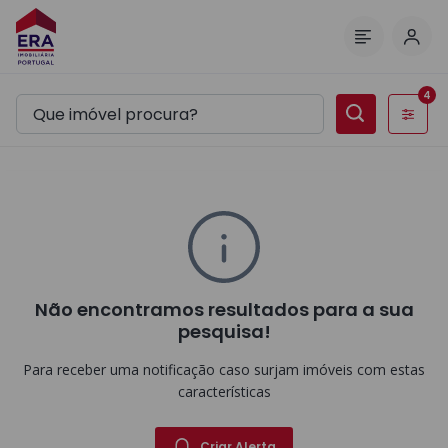
Inic
Menu
4
Filtros
Não encontramos resultados para a sua
pesquisa!
Para receber uma notificação caso surjam imóveis com estas
características
Criar Alerta