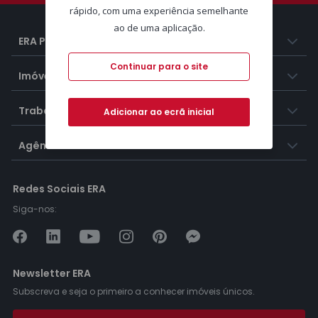
rápido, com uma experiência semelhante
ao de uma aplicação.
ERA Portugal
Continuar para o site
Imóveis
Trabalhar na ERA
Adicionar ao ecrã inicial
Agências ERA
Redes Sociais ERA
Siga-nos:
Newsletter ERA
Subscreva e seja o primeiro a conhecer imóveis únicos.