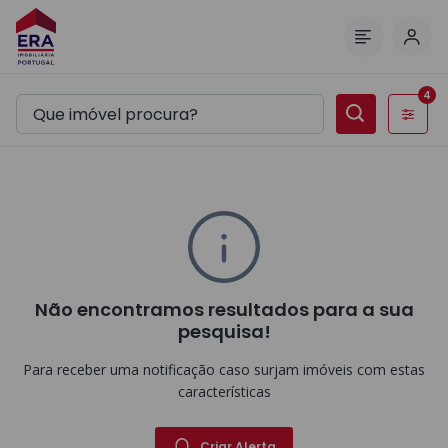
Inic
Menu
4
Filtros
Não encontramos resultados para a sua
pesquisa!
Para receber uma notificação caso surjam imóveis com estas
características
Criar Alerta