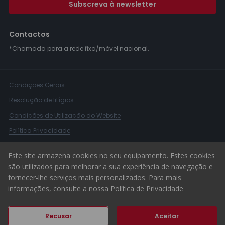
Subscreva à newsletter
Contactos
*Chamada para a rede fixa/móvel nacional.
Condições Gerais
Resolução de litígios
Condições de Utilização do Website
Política Privacidade
Livro Reclamações
Este site armazena cookies no seu equipamento. Estes cookies
Canal de Denúncias
são utilizados para melhorar a sua experiência de navegação e
fornecer-lhe serviços mais personalizados. Para mais
© 2026 ERA Portugal
informações, consulte a nossa
Política de Privacidade
Recusar
Aceitar