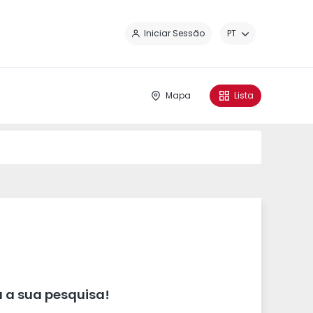
Fe
Iniciar Sessão
PT
Mapa
Lista
 a sua pesquisa!