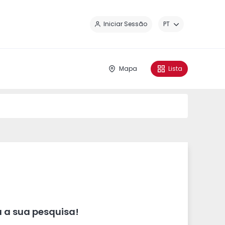
Fe
Iniciar Sessão
PT
Mapa
Lista
 a sua pesquisa!