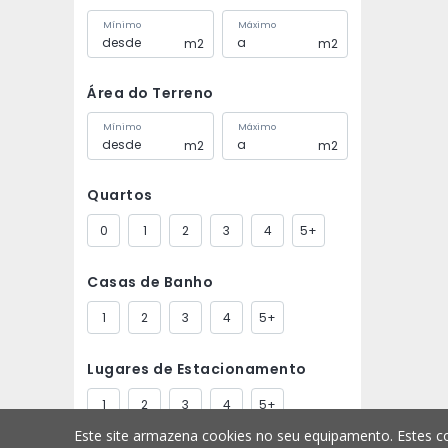
Mínimo
Máximo
m2
m2
Área do Terreno
Mínimo
Máximo
m2
m2
Quartos
0
1
2
3
4
5+
Casas de Banho
1
2
3
4
5+
Lugares de Estacionamento
1
2
3
4
5+
Este site armazena cookies no seu equipamento. Estes co