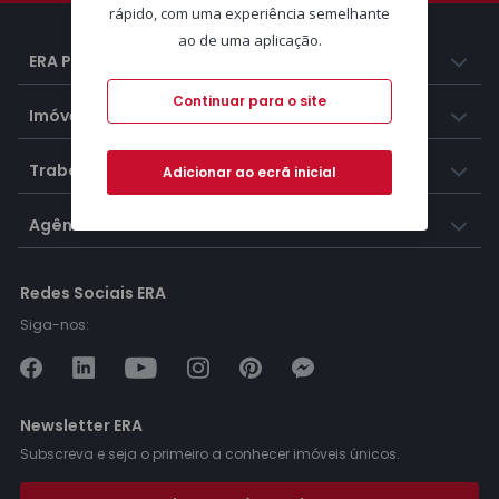
rápido, com uma experiência semelhante
ao de uma aplicação.
ERA Portugal
Continuar para o site
Imóveis
Trabalhar na ERA
Adicionar ao ecrã inicial
Agências ERA
Redes Sociais ERA
Siga-nos:
Newsletter ERA
Subscreva e seja o primeiro a conhecer imóveis únicos.