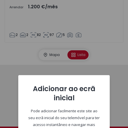
1.200 €
/mês
Arrendar
2
2
82
97
5
Mapa
Lista
Imóveis
Adicionar ao ecrã
inicial
Pode adicionar facilmente este site ao
seu ecrã inicial do seu telemóvel para ter
acesso instantâneo e navegar mais