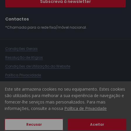
Subscreva à newsletter
Contactos
*Chamada para a rede fixa/móvel nacional.
Condições Gerais
Resolução de litígios
Condições de Utilização do Website
Política Privacidade
Livro Reclamações
Este site armazena cookies no seu equipamento. Estes cookies
Canal de Denúncias
são utilizados para melhorar a sua experiência de navegação e
fornecer-lhe serviços mais personalizados. Para mais
© 2026 ERA Portugal
informações, consulte a nossa
Política de Privacidade
Recusar
Aceitar