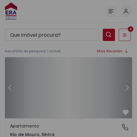
Inic
Menu
4
Filtros
Resultado de pesquisa
:
1
imóvel
Mais Recentes
Apartamento T3 Sintra, Rio de Mouro - 1561601 - 1
Ap
Anterior
Segu
Favo
Apartamento
Rio de Mouro, Sintra
Rio de Mouro, Sintra