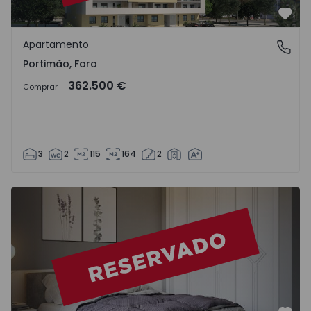
Favo
Apartamento
Portimão, Faro
Portimão, Faro
362.500 €
Comprar
3
2
115
164
2