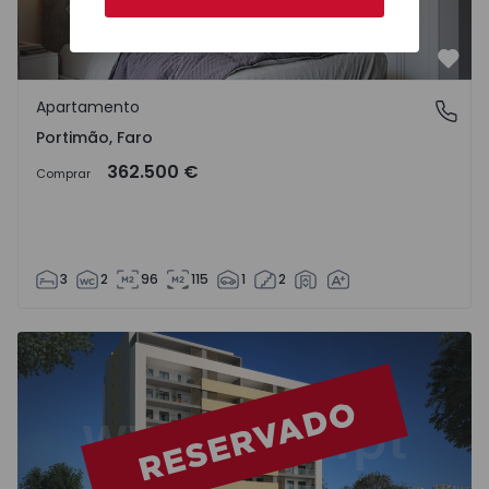
Favo
Apartamento
Portimão, Faro
Portimão, Faro
362.500 €
Comprar
3
2
96
115
1
2