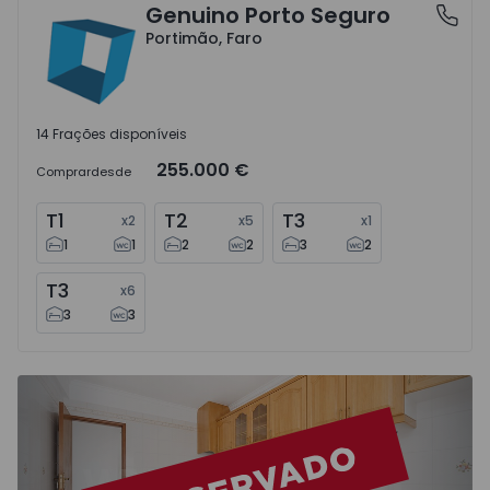
Genuino Porto Seguro
Portimão, Faro
Portimão, Faro
14 Frações disponíveis
255.000 €
Comprar
desde
T1
T2
T3
x
2
x
5
x
1
1
1
2
2
3
2
T3
x
6
3
3
Apartamento T2 Portimão, Portimão Centro - 1559677 - 1