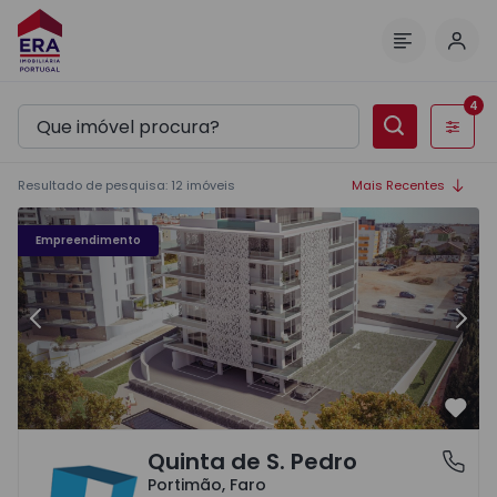
Inic
Menu
4
Filtros
Resultado de pesquisa
:
12
imóveis
Mais Recentes
Quinta de S. Pedro - 3
Qu
Empreendimento
Anterior
Segu
Favo
Quinta de S. Pedro
Portimão, Faro
Portimão, Faro