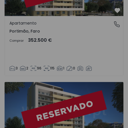
Favo
Apartamento
Portimão, Faro
Portimão, Faro
352.500 €
Comprar
3
2
96
115
1
0