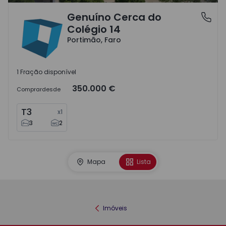
Genuíno Cerca do
Portimão, Faro
Colégio 14
Portimão, Faro
1 Fração disponível
350.000 €
Comprar
desde
T3
x
1
3
2
Mapa
Lista
Imóveis