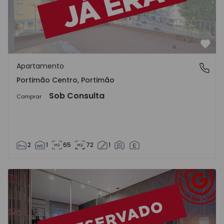
Favo
Apartamento
Portimão Centro, Portimão
Portimão Centro, Portimão
Sob Consulta
Comprar
2
1
65
72
1
Apartamento T2 Portimão, Portimão Centro - 1517470 - 1