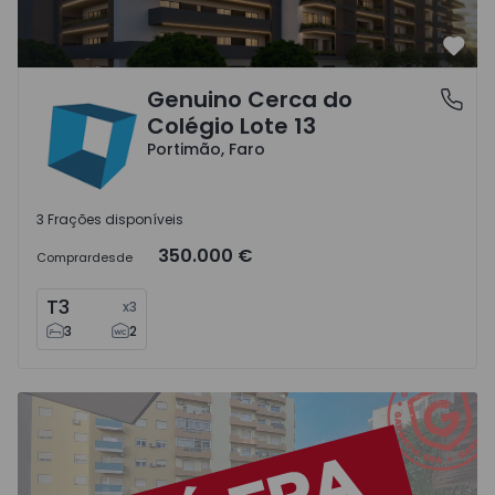
Favo
Genuino Cerca do
Portimão, Faro
Colégio Lote 13
Portimão, Faro
3 Frações disponíveis
350.000 €
Comprar
desde
T3
x
3
3
2
Apartamento T2 Portimão, Portimão Centro - 1525728 - 1