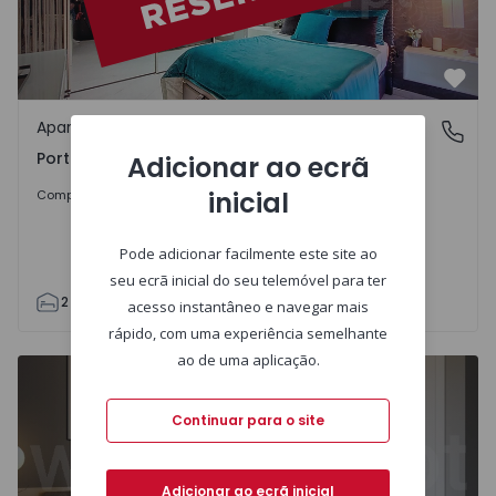
Favo
Apartamento
Portimão Centro, Portimão
Portimão Centro, Portimão
Adicionar ao ecrã
268.000 €
1%
inicial
Comprar
270.000 €
Pode adicionar facilmente este site ao
seu ecrã inicial do seu telemóvel para ter
2
1
97
126
2
acesso instantâneo e navegar mais
rápido, com uma experiência semelhante
ao de uma aplicação.
Continuar para o site
Adicionar ao ecrã inicial