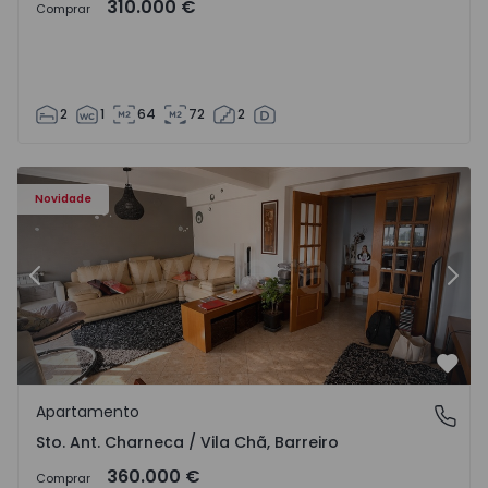
310.000 €
Comprar
2
1
64
72
2
ã - 1573477 - 14
Apartamento T3 Barreiro, Sto. Ant. Charneca / Vila Chã - 
Ap
Novidade
Anterior
Segu
Favo
Apartamento
Sto. Ant. Charneca / Vila Chã, Barreiro
Sto. Ant. Charneca / Vila Chã, Barreiro
360.000 €
Comprar