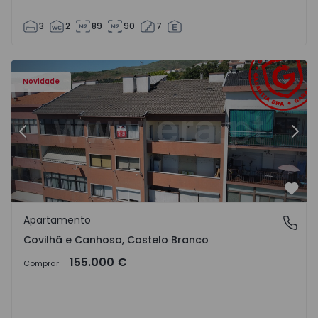
3
2
89
90
7
 - 18
Apartamento T2 Covilhã, Covilhã e Canhoso - 1497806 - 1
Ap
Novidade
Anterior
Segu
Favo
Apartamento
Covilhã e Canhoso, Castelo Branco
Covilhã e Canhoso, Castelo Branco
155.000 €
Comprar