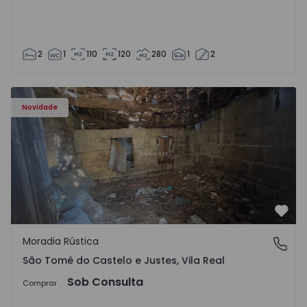
2
1
110
120
280
1
2
Moradia Vila Real, São Tomé do Castelo e Justes - 1575189
Novidade
Favo
Moradia Rústica
São Tomé do Castelo e Justes, Vila Real
São Tomé do Castelo e Justes, Vila Real
Sob Consulta
Comprar