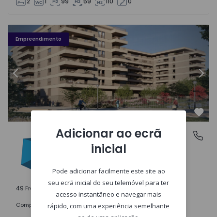
2
1
99
59
110
0
Fachada PLENO JARDIM - 3
Fa
Empreendimento
Anterior
Segu
Favo
Adicionar ao ecrã
PLENO JARDIM
Águas Santas, Porto
inicial
Águas Santas, Porto
Pode adicionar facilmente este site ao
seu ecrã inicial do seu telemóvel para ter
49 Frações disponíveis
acesso instantâneo e navegar mais
242.000 €
Comprar
desde
rápido, com uma experiência semelhante