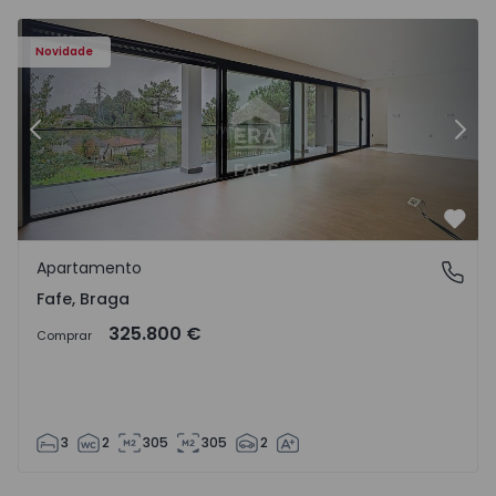
Novidade
Anterior
Segu
Favo
Apartamento
Fafe, Braga
Fafe, Braga
325.800 €
Comprar
3
2
305
305
2