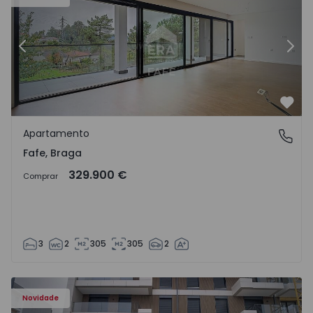
Anterior
Segu
Favo
Apartamento
Fafe, Braga
Fafe, Braga
329.900 €
Comprar
3
2
305
305
2
Novidade