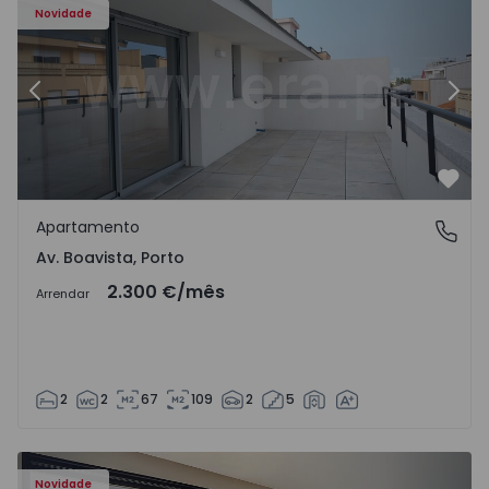
Novidade
Anterior
Segu
Favo
Apartamento
Av. Boavista, Porto
Av. Boavista, Porto
2.300 €
/mês
Arrendar
2
2
67
109
2
5
Novidade