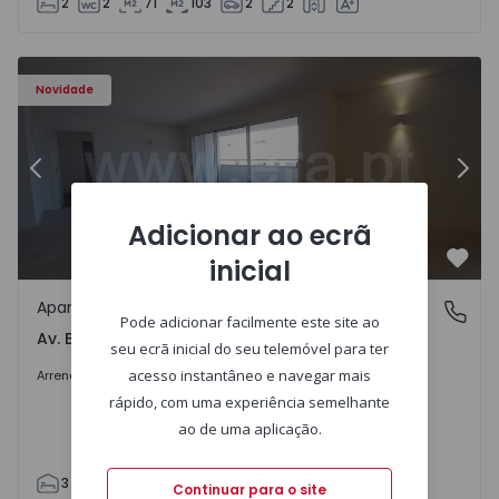
2
2
71
103
2
2
Apartamento T3 Porto, Av. Boavista - 1575472 - 5
Ap
Novidade
Anterior
Segu
Adicionar ao ecrã
inicial
Favo
Apartamento
Av. Boavista, Porto
Pode adicionar facilmente este site ao
Av. Boavista, Porto
seu ecrã inicial do seu telemóvel para ter
2.300 €
/mês
acesso instantâneo e navegar mais
Arrendar
rápido, com uma experiência semelhante
ao de uma aplicação.
3
2
132
142
2
4
Continuar para o site