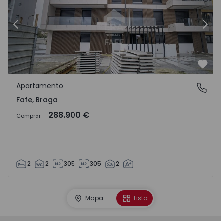
Anterior
Segu
Favo
Apartamento
Fafe, Braga
Fafe, Braga
288.900 €
Comprar
2
2
305
305
2
Mapa
Lista