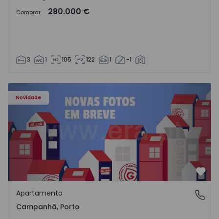
280.000 €
Comprar
3
1
105
122
1
-1
Apartamento T3 Porto, Campanhã - 1575504 - 1
Novidade
Favo
Apartamento
Campanhã, Porto
Campanhã, Porto