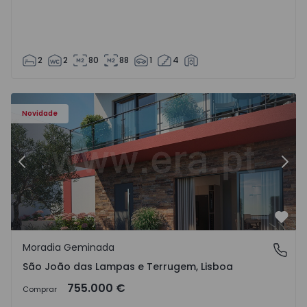
2
2
80
88
1
4
Novidade
Anterior
Segu
Favo
Moradia Geminada
São João das Lampas e Terrugem, Lisboa
São João das Lampas e Terrugem, Lisboa
755.000 €
Comprar