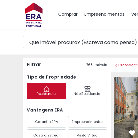
Mapa
Comprar
Empreendimentos
Ve
Filtrar
768
imóveis
Esconder fi
Tipo de Propriedade
Loja T2 Lisboa, Miser
Loja T2 Li
Residencial
Não Residencial
Vantagens ERA
Garantia ERA
Empreendimentos
Casa a Estrear
Visita Virtual
Fa