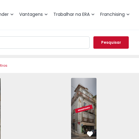
nder
Vantagens
Trabalhar na ERA
Franchising
Pesquisar
ltros
icórdia - 1534496 - 18
sboa, Misericórdia - 1534496 - 2
Loja T2 Lisboa, Misericórdia - 1534496 - 3
Loja T2 Lisboa, Misericórdia - 1534496 - 9
Loja T2 Lisboa, Misericórdia - 1534496
Apartamento T4 Lisboa, Miser
Loja T2 Lisboa, Misericórdi
Loja T2 Lisboa, 
Loja 
vorito
Favorito