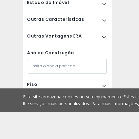
Estado do Imóvel
Outras Características
Outras Vantagens ERA
Ano de Construção
Piso
Este site armazena cookies no seu equipamento. Estes co
Avaliação do Imóvel
lhe serviços mais personalizados. Para mais informações
Limpar
Guardar Pesquisa
Imóveis
Arrendar
Homepage