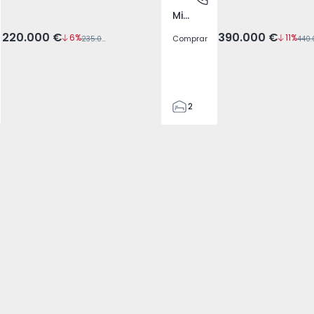
Misericórdia, Lisboa
220.000 €
390.000 €
6%
11%
Comprar
235.000 €
2
2
106
106
3