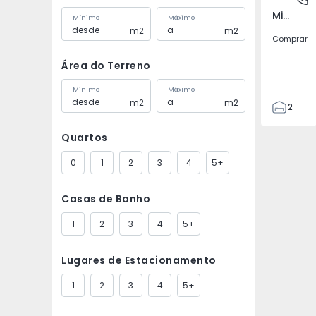
Misericórdia, Lisboa
Mínimo
Máximo
m2
m2
Comprar
Área do Terreno
Mínimo
Máximo
m2
m2
2
1
Quartos
36
36
0
1
2
3
4
5+
0
Casas de Banho
1
2
3
4
5+
Lugares de Estacionamento
1
2
3
4
5+