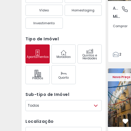
Apartamento
Misericó
Vídeo
Homestaging
Misericórdia, Lisboa
Investimento
Comprar
Tipo de Imóvel
2
Quintas e
Apartamentos
Moradias
Herdades
1
72
Apartamento T1 Lisbo
Apartament
72
Novo Preço
Quarto
Prédios
Sub-tipo de Imóvel
Todos
Localização
Fa