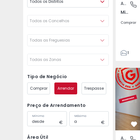
Todos os Distritos
Apartamento
Misericó
Misericórdia, Lisboa
Todos os Concelhos
Comprar
Todas as Freguesias
1
Todas as Zonas
1
35
Apartament
35
Tipo de Negócio
4
Comprar
Arrendar
Trespasse
Preço de Arrendamento
Mínimo
Máximo
Fa
Área Útil
Apartamento
Misericó